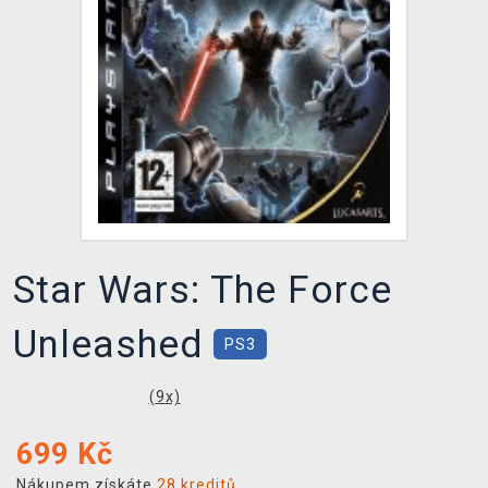
DOPRAVA
XZONE KLUB
TCG & BOARDGAME HUB
VÝKUP HER (BAZAR)
Star Wars: The Force
Unleashed
PS3
(
9
x)
699
Kč
Nákupem získáte
28 kreditů