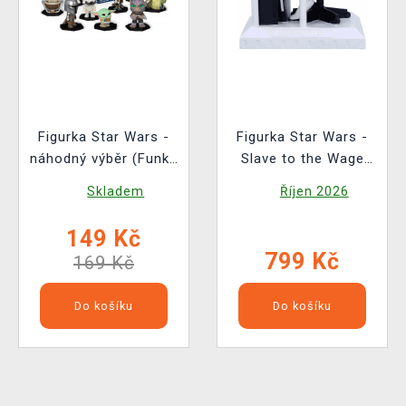
Figurka Star Wars -
Figurka Star Wars -
náhodný výběr (Funko
Slave to the Wage
Mystery Minis)
(Nemesis Now)
Skladem
Říjen 2026
149 Kč
799 Kč
169 Kč
Do košíku
Do košíku