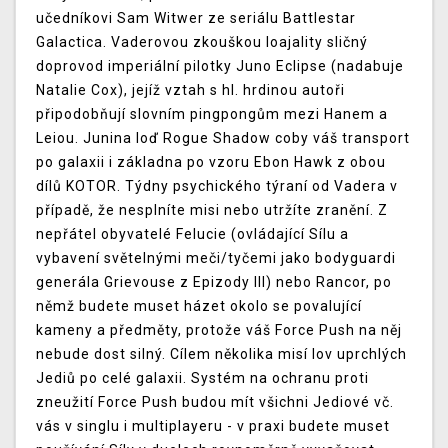
učedníkovi Sam Witwer ze seriálu Battlestar
Galactica. Vaderovou zkouškou loajality sličný
doprovod imperiální pilotky Juno Eclipse (nadabuje
Natalie Cox), jejíž vztah s hl. hrdinou autoři
připodobňují slovním pingpongům mezi Hanem a
Leiou. Junina loď Rogue Shadow coby váš transport
po galaxii i základna po vzoru Ebon Hawk z obou
dílů KOTOR. Týdny psychického týraní od Vadera v
případě, že nesplníte misi nebo utržíte zranění. Z
nepřátel obyvatelé Felucie (ovládající Sílu a
vybavení světelnými meči/tyčemi jako bodyguardi
generála Grievouse z Epizody III) nebo Rancor, po
němž budete muset házet okolo se povalující
kameny a předměty, protože váš Force Push na něj
nebude dost silný. Cílem několika misí lov uprchlých
Jediů po celé galaxii. Systém na ochranu proti
zneužití Force Push budou mít všichni Jediové vč.
vás v singlu i multiplayeru - v praxi budete muset