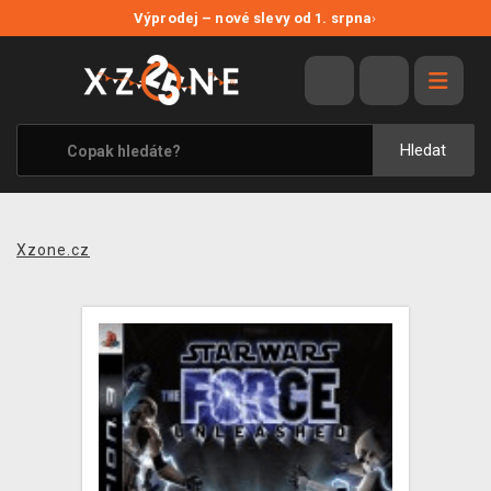
NOVÉ SLEVY
Výprodej – nové slevy od 1. srpna
›
VÝPRODEJ
VIDEOHRY
XZONE ORIGINALS
Hledat
TÉMATIKY
OBLEČENÍ A DOPLŇKY
Xzone.cz
MERCHANDISE
SPOLEČENSKÉ HRY
BLOG
KONTAKT
PRODEJNY