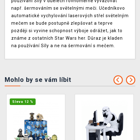
používání Síly v duelech rovnoměrně vyvažovat
např. šermováním se světelnými meči. Učedníkovo
automatické vychylování laserových střel světelným
mečem se bude postupně zlepšovat a teprve
později si vyvine schopnost výboje odrážet, jak to
známe z ostatních Star Wars her. Důraz je kladen
na používání Síly a ne na šermování s mečem.
Mohlo by se vám líbit
Sleva 12 %