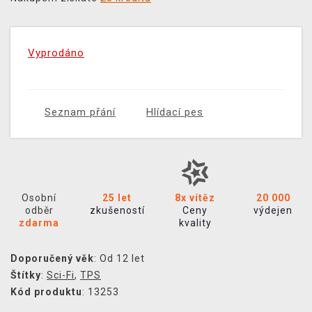
Vyprodáno
Seznam přání
Hlídací pes
Osobní
25 let
8x vítěz
20 000
odběr
zkušeností
Ceny
výdejen
zdarma
kvality
Doporučený věk
: Od 12 let
Štítky
:
Sci-Fi
,
TPS
Kód produktu
: 13253