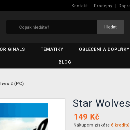
Kontakt
Prodejny
Dopr
Výkup her (bazar)
Hledat
ORIGINALS
TÉMATIKY
OBLEČENÍ A DOPLŇKY
BLOG
lves 2 (PC)
Star Wolve
149
Kč
Nákupem získáte
6 kreditů