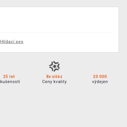
Hlídací pes
25 let
8x vítěz
20 000
zkušeností
Ceny kvality
výdejen