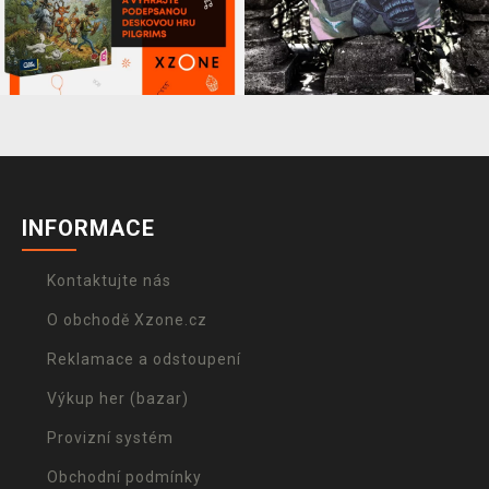
INFORMACE
Kontaktujte nás
O obchodě Xzone.cz
Reklamace a odstoupení
Výkup her (bazar)
Provizní systém
Obchodní podmínky