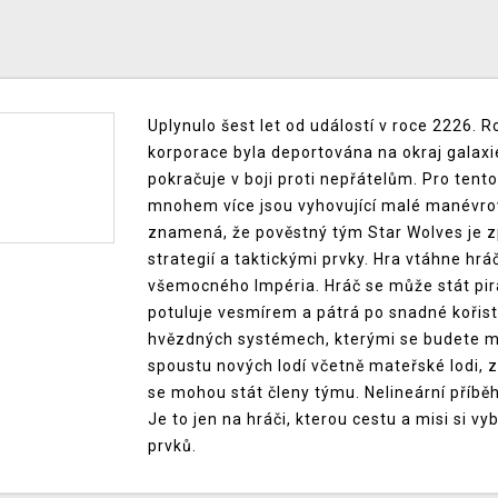
Uplynulo šest let od událostí v roce 2226. 
korporace byla deportována na okraj galaxi
pokračuje v boji proti nepřátelům. Pro tent
mnohem více jsou vyhovující malé manévrovac
znamená, že pověstný tým Star Wolves je zp
strategií a taktickými prvky. Hra vtáhne h
všemocného Impéria. Hráč se může stát pir
potuluje vesmírem a pátrá po snadné kořisti
hvězdných systémech, kterými se budete m
spoustu nových lodí včetně mateřské lodi, z
se mohou stát členy týmu. Nelineární příbě
Je to jen na hráči, kterou cestu a misi si v
prvků.