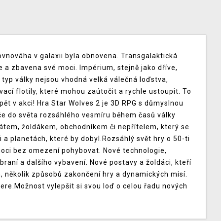
Rovnováha v galaxii byla obnovena. Transgalaktická
e a zbavena své moci. Impérium, stejně jako dříve,
o typ války nejsou vhodná velká válečná loďstva,
í flotily, které mohou zaútočit a rychle ustoupit. To
ět v akci! Hra Star Wolves 2 je 3D RPG s důmyslnou
ráče do světa rozsáhlého vesmíru během časů války
átem, žoldákem, obchodníkem či nepřítelem, který se
 a planetách, které by dobyl.Rozsáhlý svět hry o 50-ti
oci bez omezení pohybovat. Nové technologie,
braní a dalšího vybavení. Nové postavy a žoldáci, kteří
h, několik způsobů zakončení hry a dynamických misí.
ybere.Možnost vylepšit si svou loď o celou řadu nových