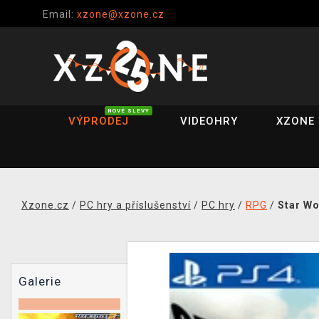
Email:
xzone@xzone.cz
NOVÉ SLEVY
VÝPRODEJ
VIDEOHRY
XZONE 
Xzone.cz
/
PC hry a příslušenství
/
PC hry
/
RPG
/
Star Wo
Galerie