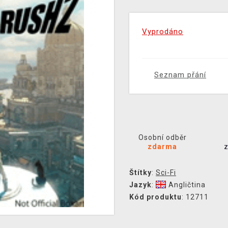
Vyprodáno
Seznam přání
Osobní odběr
zdarma
Štítky
:
Sci-Fi
Jazyk
:
Angličtina
Kód produktu
: 12711