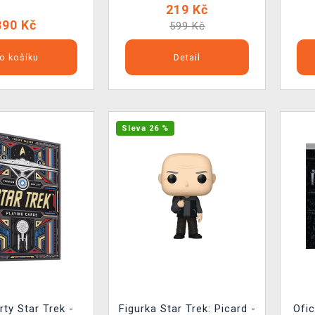
219 Kč
390 Kč
599 Kč
o košíku
Detail
Sleva 26 %
rty Star Trek -
Figurka Star Trek: Picard -
Ofic