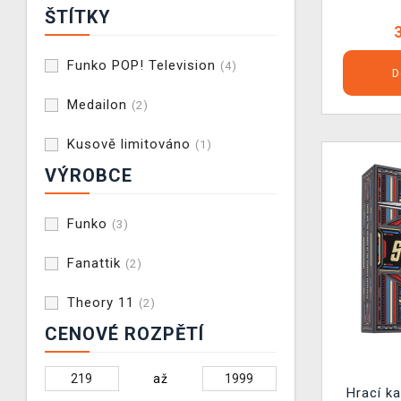
ŠTÍTKY
Funko POP! Television
(4)
D
Medailon
(2)
Kusově limitováno
(1)
VÝROBCE
Funko
(3)
Fanattik
(2)
Theory 11
(2)
CENOVÉ ROZPĚTÍ
až
Hrací ka