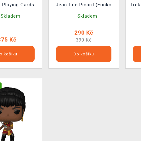
 Playing Cards
Jean-Luc Picard (Funko
Trek
(Dark)
POP! Television 1631)
Skladem
Skladem
290 Kč
375 Kč
390 Kč
o košíku
Do košíku