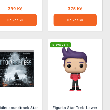
399 Kč
375 Kč
Do košíku
Do košíku
Sleva 26 %
iální soundtrack Star
Figurka Star Trek: Lower