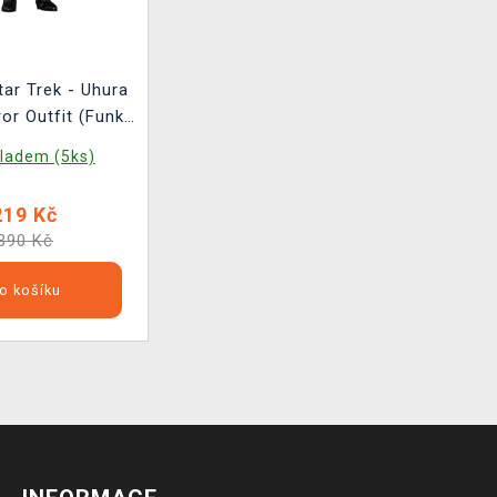
tar Trek - Uhura
ror Outfit (Funko
levision 1141)
ladem (5ks)
219 Kč
390 Kč
o košíku