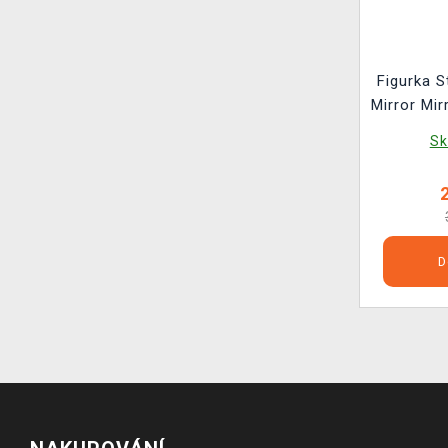
Figurka S
Mirror Mir
POP! Te
Sk
D