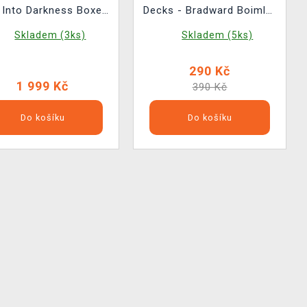
 Into Darkness Boxed
Decks - Bradward Boimler
Set na 3x LP
(Funko POP! Television
Skladem (3ks)
Skladem (5ks)
1434)
290 Kč
1 999 Kč
390 Kč
Do košíku
Do košíku