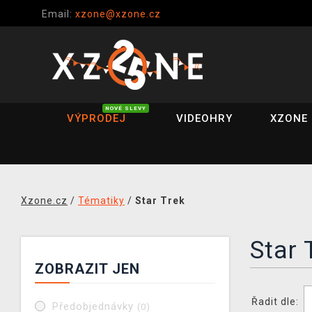
Email:
xzone@xzone.cz
NOVÉ SLEVY
VÝPRODEJ
VIDEOHRY
XZONE 
Xzone.cz
/
Tématiky
/
Star Trek
Star 
ZOBRAZIT JEN
Řadit dle:
Předobjednávky
(0)