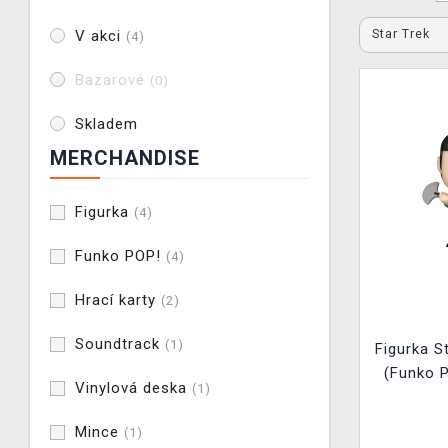
Star Trek
V akci
(4)
Bazarové
(0)
Skladem
MERCHANDISE
Figurka
(4)
Funko POP!
(4)
Hrací karty
(2)
Soundtrack
(1)
Figurka S
(Funko P
Vinylová deska
(1)
Mince
(1)