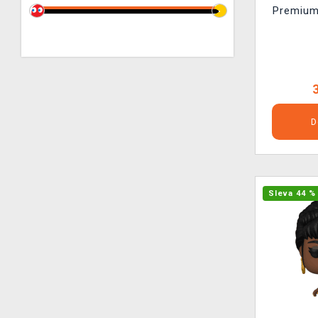
Premium
D
Sleva 44 %