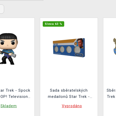
Sleva 63 %
tar Trek - Spock
Sada sběratelských
Sběr
OP! Television
medailonů Star Trek -
Trek
1751)
Starfleet Divisions Limited
Skladem
Vyprodáno
Edition (4 ks)