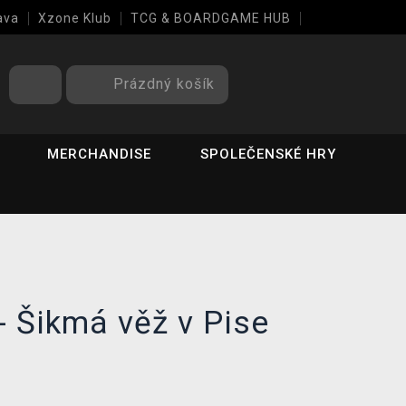
ava
Xzone Klub
TCG & BOARDGAME HUB
Prázdný košík
MERCHANDISE
SPOLEČENSKÉ HRY
- Šikmá věž v Pise