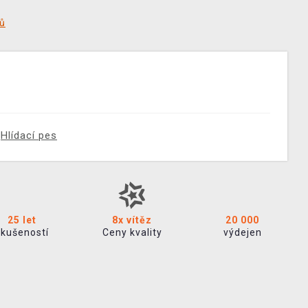
tů
Hlídací pes
25 let
8x vítěz
20 000
zkušeností
Ceny kvality
výdejen