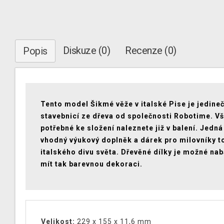
Diskuze (0)
Recenze (0)
Popis
Tento model Šikmé věže v italské Pise je jedine
stavebnicí ze dřeva od společnosti Robotime. V
potřebné ke složení naleznete již v balení. Jedná
vhodný výukový doplněk a dárek pro milovníky t
italského divu světa. Dřevěné dílky je možné nab
mít tak barevnou dekoraci.
Velikost:
229 x 155 x 11,6 mm