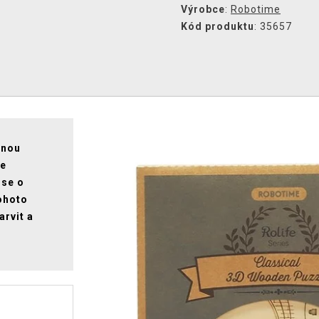
Výrobce
:
Robotime
Kód produktu
: 35657
čnou
še
 se o
ohoto
arvit a