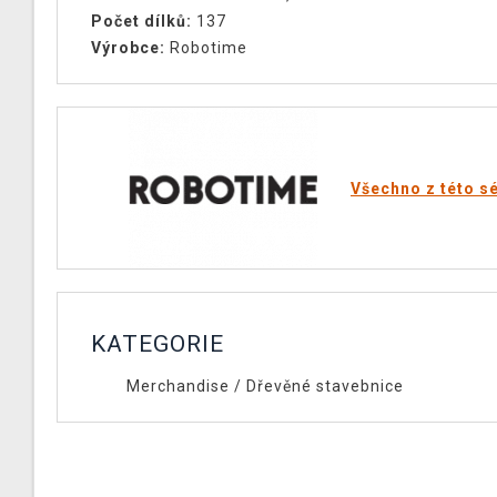
Počet dílků:
137
Výrobce:
Robotime
Všechno z této sé
KATEGORIE
Merchandise
/
Dřevěné stavebnice