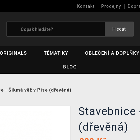
Kontakt
Prodejny
Dopr
Výkup her (bazar)
Hledat
ORIGINALS
TÉMATIKY
OBLEČENÍ A DOPLŇKY
BLOG
e - Šikmá věž v Pise (dřevěná)
Stavebnice 
(dřevěná)