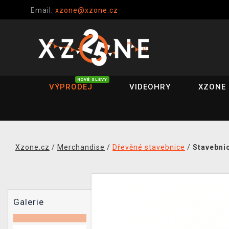
Email:
xzone@xzone.cz
NOVÉ SLEVY
VÝPRODEJ
VIDEOHRY
XZONE 
Xzone.cz
/
Merchandise
/
Dřevěné stavebnice
/
Stavebnic
Galerie