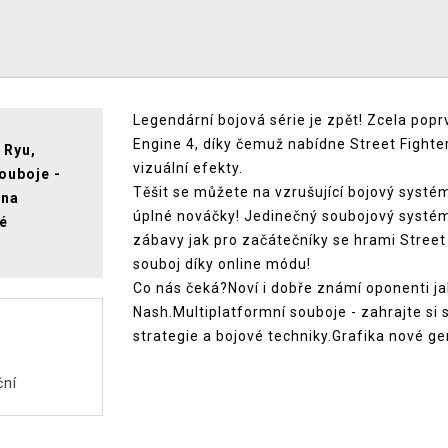
Legendární bojová série je zpět! Zcela popr
Engine 4, díky čemuž nabídne Street Fighte
 Ryu,
vizuální efekty.
ouboje -
Těšit se můžete na vzrušující bojový systém,
 na
úplné nováčky! Jedinečný soubojový systém
vé
zábavy jak pro začátečníky se hrami Street 
souboj díky online módu!
Co nás čeká?Noví i dobře známí oponenti jak
Nash.Multiplatformní souboje - zahrajte si 
strategie a bojové techniky.Grafika nové 
ční