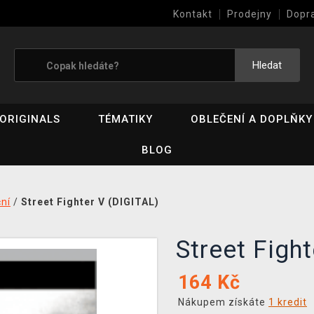
Kontakt
Prodejny
Dopr
Výkup her (bazar)
Hledat
ORIGINALS
TÉMATIKY
OBLEČENÍ A DOPLŇKY
BLOG
ní
/
Street Fighter V (DIGITAL)
Street Figh
164
Kč
Nákupem získáte
1 kredit