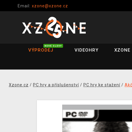
Email:
xzone@xzone.cz
NOVÉ SLEVY
VÝPRODEJ
VIDEOHRY
XZONE 
Xzone.cz
/
PC hry a příslušenství
/
PC hry ke stažení
/
Akč