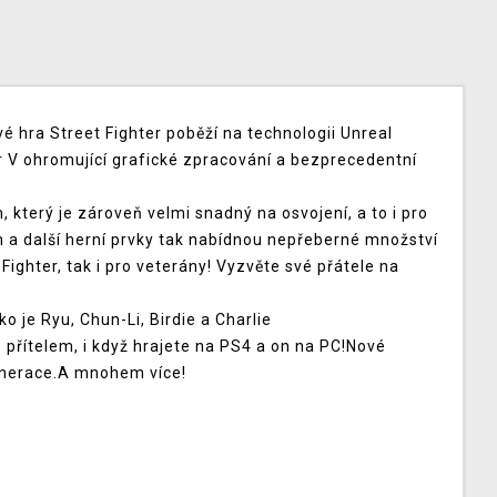
vé hra Street Fighter poběží na technologii Unreal
r V ohromující grafické zpracování a bezprecedentní
 který je zároveň velmi snadný na osvojení, a to i pro
 a další herní prvky tak nabídnou nepřeberné množství
Fighter, tak i pro veterány! Vyzvěte své přátele na
o je Ryu, Chun-Li, Birdie a Charlie
s přítelem, i když hrajete na PS4 a on na PC!Nové
generace.A mnohem více!