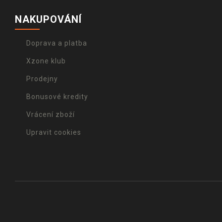
NAKUPOVÁNÍ
Doprava a platba
Xzone klub
Prodejny
Bonusové kredity
Vrácení zboží
Upravit cookies