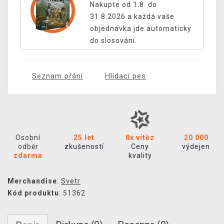
Nakupte od 1.8. do
31.8.2026 a každá vaše
objednávka jde automaticky
do slosování.
Seznam přání
Hlídací pes
Osobní
25 let
8x vítěz
20 000
odběr
zkušeností
Ceny
výdejen
zdarma
kvality
Merchandise
:
Svetr
Kód produktu
: 51362