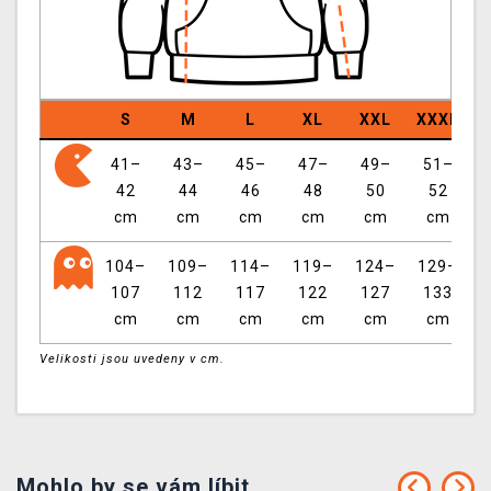
S
M
L
XL
XXL
XXXL
41–
43–
45–
47–
49–
51–
42
44
46
48
50
52
cm
cm
cm
cm
cm
cm
104–
109–
114–
119–
124–
129–
107
112
117
122
127
133
cm
cm
cm
cm
cm
cm
Velikosti jsou uvedeny v cm.
Mohlo by se vám líbit