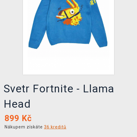
DOPRAVA
XZONE KLUB
TCG & BOARDGAME HUB
VÝKUP HER (BAZAR)
Svetr Fortnite - Llama
Head
899
Kč
Nákupem získáte
36 kreditů