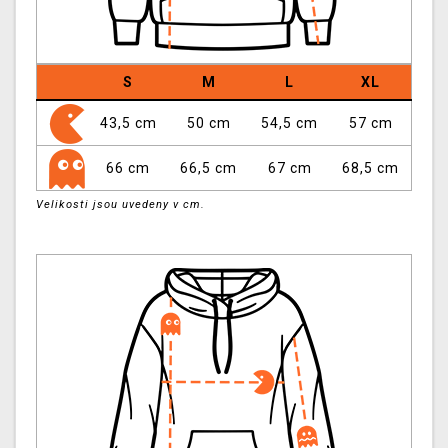
S
M
L
XL
43,5 cm
50 cm
54,5 cm
57 cm
66 cm
66,5 cm
67 cm
68,5 cm
Velikosti jsou uvedeny v cm.