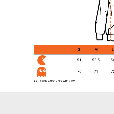
S
M
L
51
53,5
5
70
71
7
Velikosti jsou uvedeny v cm.