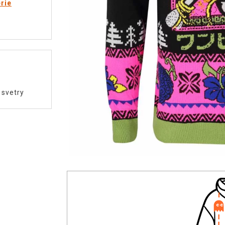
rie
 svetry