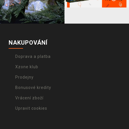
NAKUPOVÁNÍ
Doprava a platba
Xzone klub
Prodejny
Bonusové kredity
Vrácení zboží
Upravit cookies