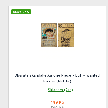
Sleva 67 %
Sběratelská plaketka One Piece - Luffy Wanted
Poster (Netflix)
Skladem (2ks)
199 Kč
599 Kč