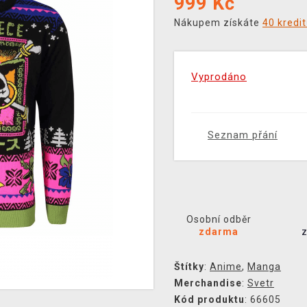
999
Kč
Nákupem získáte
40 kredi
Vyprodáno
Seznam přání
Osobní odběr
zdarma
Štítky
:
Anime
,
Manga
Merchandise
:
Svetr
Kód produktu
: 66605