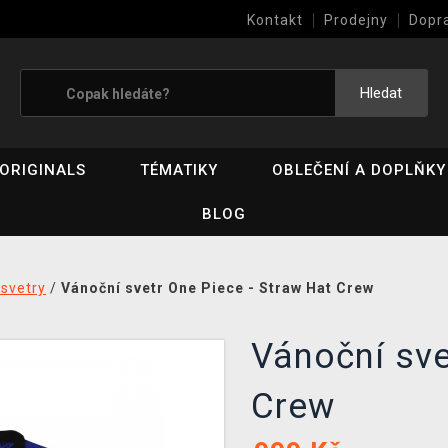
Kontakt
Prodejny
Dopr
Výkup her (bazar)
Hledat
ORIGINALS
TÉMATIKY
OBLEČENÍ A DOPLŇKY
BLOG
 svetry
/
Vánoční svetr One Piece - Straw Hat Crew
Vánoční sve
Crew