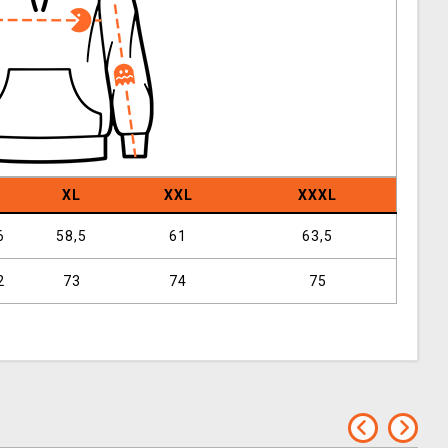
XL
XXL
XXXL
6
58,5
61
63,5
2
73
74
75