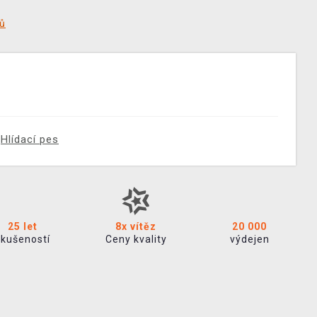
tů
Hlídací pes
25 let
8x vítěz
20 000
zkušeností
Ceny kvality
výdejen