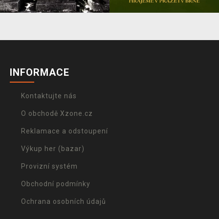
INFORMACE
Kontaktujte nás
O obchodě Xzone.cz
Reklamace a odstoupení
Výkup her (bazar)
Provizní systém
Obchodní podmínky
Ochrana osobních údajů