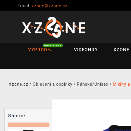
Email:
xzone@xzone.cz
NOVÉ SLEVY
VÝPRODEJ
VIDEOHRY
XZONE 
Xzone.cz
/
Oblečení a doplňky
/
Pánské/Unisex
/
Mikiny a
Galerie