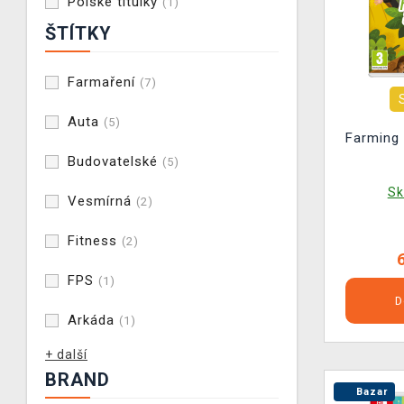
Polské titulky
(1)
ŠTÍTKY
Farmaření
(7)
Auta
(5)
Farming 
Budovatelské
(5)
Sk
Vesmírná
(2)
Fitness
(2)
FPS
(1)
D
Arkáda
(1)
+ další
BRAND
Bazar