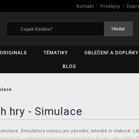
Kontakt
Prodejny
Dopr
Výkup her (bazar)
Hledat
ORIGINALS
TÉMATIKY
OBLEČENÍ A DOPLŇKY
BLOG
ulace
h hry - Simulace
imulace. Simulátory nejsou jen závodní, letecké či vlakové. 
kání, lodě - námořní simulátory, simulátory života, jako třeba T