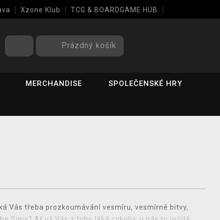
ava
Xzone Klub
TCG & BOARDGAME HUB
Prázdný košík
MERCHANDISE
SPOLEČENSKÉ HRY
Láká Vás třeba prozkoumávání vesmíru, vesmírné bitvy,
he Sims? Ať už Vás z toho láká cokoliv, u nás to určitě