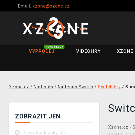
Email:
xzone@xzone.cz
NOVÉ SLEVY
VÝPRODEJ
VIDEOHRY
XZONE 
Xzone.cz
/
Nintendo
/
Nintendo Switch
/
Switch hry
/
Sim
Switc
ZOBRAZIT JEN
Xzone.cz - S
Předobjednávky
(0)
sportovní ut