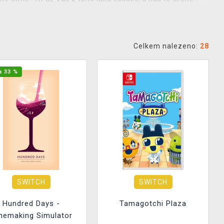
Celkem nalezeno:
28
a 33 %
SWITCH
SWITCH
Hundred Days -
Tamagotchi Plaza
nemaking Simulator