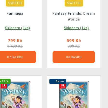
SWITCH
SWITCH
Farmagia
Fantasy Friends: Dream
Worlds
Skladem (1ks)
Skladem (1ks)
799 Kč
599 Kč
1 499 Kč
799 Kč
Do košíku
Do košíku
a 29 %
Bazar