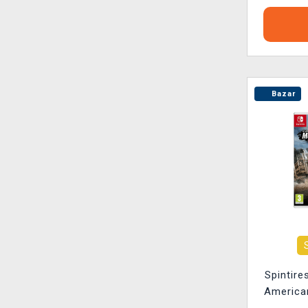
Bazar
Spintire
American