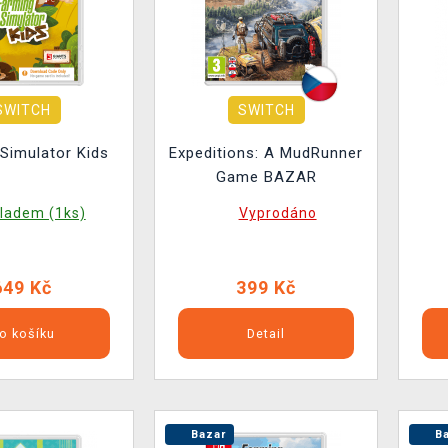
SWITCH
SWITCH
Simulator Kids
Expeditions: A MudRunner
Game BAZAR
ladem (1ks)
Vyprodáno
649 Kč
399 Kč
o košíku
Detail
Bazar
Ba