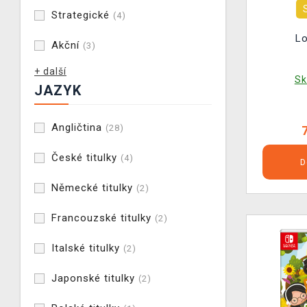
Strategické
(4)
L
Akční
(3)
+ další
Sk
JAZYK
Angličtina
(28)
České titulky
(4)
D
Německé titulky
(2)
Francouzské titulky
(2)
Italské titulky
(2)
Japonské titulky
(2)