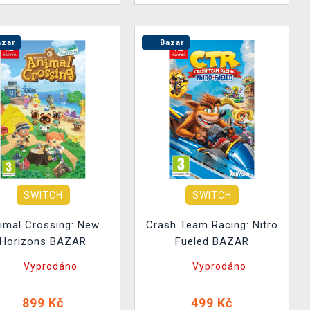
zar
Bazar
SWITCH
SWITCH
imal Crossing: New
Crash Team Racing: Nitro
Horizons BAZAR
Fueled BAZAR
Vyprodáno
Vyprodáno
899 Kč
499 Kč