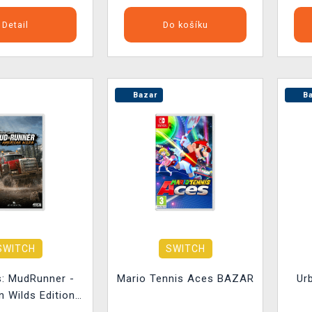
Detail
Do košíku
Bazar
Ba
SWITCH
SWITCH
s: MudRunner -
Mario Tennis Aces BAZAR
Ur
 Wilds Edition