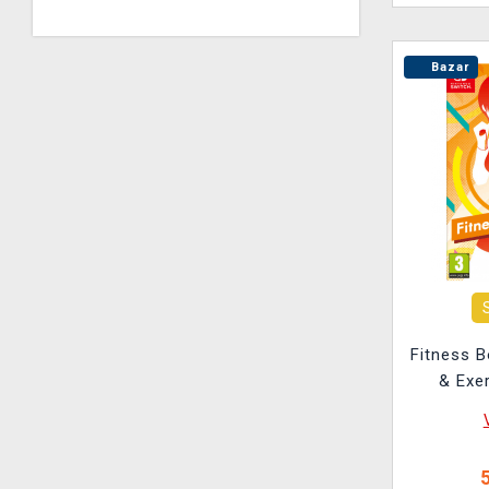
Bazar
Fitness B
& Exe