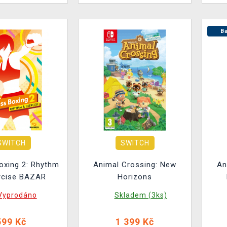
Ba
SWITCH
SWITCH
oxing 2: Rhythm
Animal Crossing: New
An
rcise BAZAR
Horizons
Vyprodáno
Skladem (3ks)
599 Kč
1 399 Kč