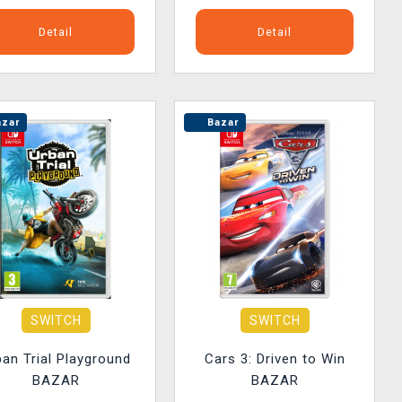
Detail
Detail
zar
Bazar
SWITCH
SWITCH
ban Trial Playground
Cars 3: Driven to Win
BAZAR
BAZAR