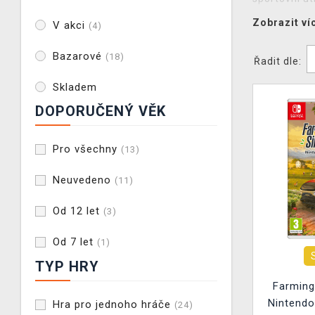
najdete!
Zobrazit ví
V akci
(4)
Bazarové
(18)
Řadit dle:
Skladem
DOPORUČENÝ VĚK
Pro všechny
(13)
Neuvedeno
(11)
Od 12 let
(3)
Od 7 let
(1)
TYP HRY
Farming
Nintendo
Hra pro jednoho hráče
(24)