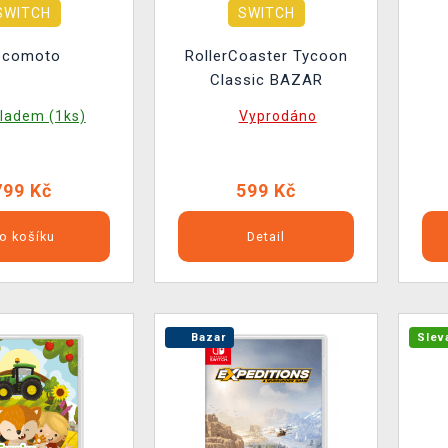
SWITCH
SWITCH
ocomoto
RollerCoaster Tycoon
Classic BAZAR
ladem (1ks)
Vyprodáno
799 Kč
599 Kč
o košíku
Detail
Bazar
Slev