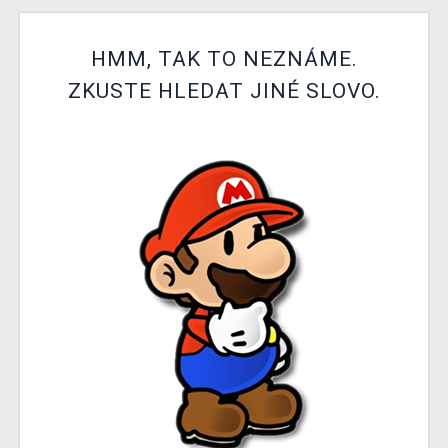
DOPRAVA
HMM, TAK TO NEZNÁME.
XZONE KLUB
ZKUSTE HLEDAT JINÉ SLOVO.
TCG & BOARDGAME HUB
VÝKUP HER (BAZAR)