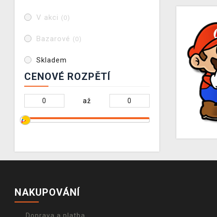
V akci
(0)
Bazarové
(0)
Skladem
CENOVÉ ROZPĚTÍ
až
NAKUPOVÁNÍ
Doprava a platba