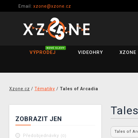
Email:
xzone@xzone.cz
NOVÉ SLEVY
VÝPRODEJ
VIDEOHRY
XZONE 
Xzone.cz
/
Tématiky
/
Tales of Arcadia
Tales
ZOBRAZIT JEN
Tales of A
Předobjednávky
(0)