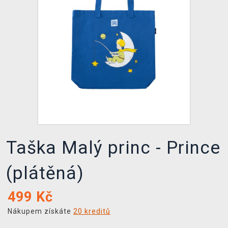
DOPRAVA
XZONE KLUB
TCG & BOARDGAME HUB
VÝKUP HER (BAZAR)
Taška Malý princ - Prince
(plátěná)
499
Kč
Nákupem získáte
20 kreditů