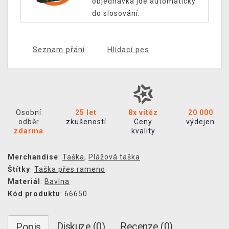
objednávka jde automaticky
do slosování.
Seznam přání
Hlídací pes
Osobní
25 let
8x vítěz
20 000
odběr
zkušeností
Ceny
výdejen
zdarma
kvality
Merchandise
:
Taška
,
Plážová taška
Štítky
:
Taška přes rameno
Materiál
:
Bavlna
Kód produktu
: 66650
Diskuze (0)
Recenze (0)
Popis