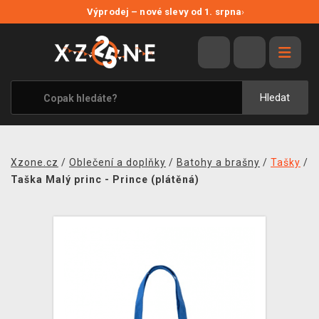
NOVÉ SLEVY
Výprodej – nové slevy od 1. srpna
›
VÝPRODEJ
VIDEOHRY
XZONE ORIGINALS
Hledat
TÉMATIKY
OBLEČENÍ A DOPLŇKY
Xzone.cz
/
Oblečení a doplňky
/
Batohy a brašny
/
Tašky
/
MERCHANDISE
Taška Malý princ - Prince (plátěná)
SPOLEČENSKÉ HRY
BLOG
KONTAKT
PRODEJNY