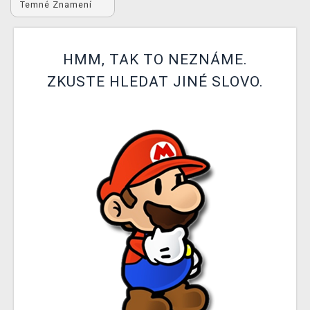
Temné Znamení
DOPRAVA
XZONE KLUB
HMM, TAK TO NEZNÁME.
TCG & BOARDGAME HUB
ZKUSTE HLEDAT JINÉ SLOVO.
VÝKUP HER (BAZAR)