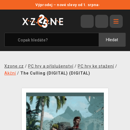
NOVÉ SLEVY
Výprodej – nové slevy od 1. srpna
›
VÝPRODEJ
VIDEOHRY
XZONE ORIGINALS
Hledat
TÉMATIKY
OBLEČENÍ A DOPLŇKY
Xzone.cz
/
PC hry a příslušenství
/
PC hry ke stažení
/
MERCHANDISE
Akční
/
The Culling (DIGITAL) (DIGITAL)
SPOLEČENSKÉ HRY
BLOG
KONTAKT
PRODEJNY