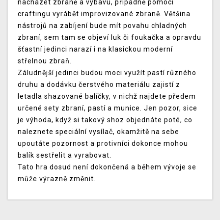
nacházet zbraně a výbavu, případně pomocí
craftingu vyrábět improvizované zbraně. Většina
nástrojů na zabíjení bude mít povahu chladných
zbraní, sem tam se objeví luk či foukačka a opravdu
šťastní jedinci narazí i na klasickou moderní
střelnou zbraň.
Záludnější jedinci budou moci využít pastí různého
druhu a dodávku čerstvého materiálu zajistí z
letadla shazované balíčky, v nichž najdete předem
určené sety zbraní, pastí a munice. Jen pozor, sice
je výhoda, když si takový shoz objednáte poté, co
naleznete speciální vysílač, okamžitě na sebe
upoutáte pozornost a protivníci dokonce mohou
balík sestřelit a vyrabovat.
Tato hra dosud není dokončená a během vývoje se
může výrazně změnit.