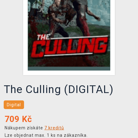
DOPRAVA
XZONE KLUB
TCG & BOARDGAME HUB
VÝKUP HER (BAZAR)
The Culling (DIGITAL)
Digital
709
Kč
Nákupem získáte
7 kreditů
Lze objednat max. 1 ks na zákazníka.