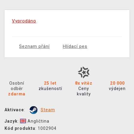
Vyprodáno
Seznam přání
Hlídací pes
Osobní
25 let
8x vítěz
20 000
odběr
zkušeností
Ceny
výdejen
zdarma
kvality
Aktivace
:
Steam
Jazyk
:
Angličtina
Kód produktu
: 1002904