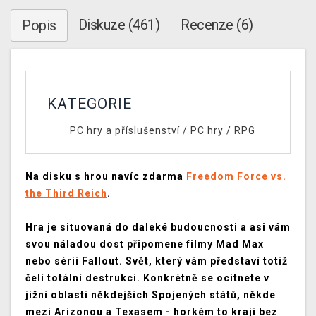
Diskuze (461)
Recenze (6)
Popis
KATEGORIE
PC hry a příslušenství
/
PC hry
/
RPG
Na disku s hrou navíc zdarma
Freedom Force vs.
the Third Reich
.
Hra je situovaná do daleké budoucnosti a asi vám
svou náladou dost připomene filmy Mad Max
nebo sérii Fallout. Svět, který vám představí totiž
čelí totální destrukci. Konkrétně se ocitnete v
jižní oblasti někdejších Spojených států, někde
mezi Arizonou a Texasem - horkém to kraji bez