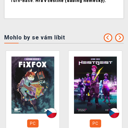
Turn-Base.
Hra v češtině (dabing německý).
Mohlo by se vám líbit
PC
PC