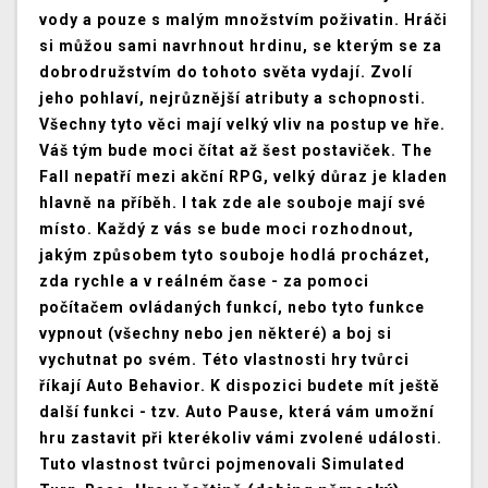
vody a pouze s malým množstvím poživatin. Hráči
si můžou sami navrhnout hrdinu, se kterým se za
dobrodružstvím do tohoto světa vydají. Zvolí
jeho pohlaví, nejrůznější atributy a schopnosti.
Všechny tyto věci mají velký vliv na postup ve hře.
Váš tým bude moci čítat až šest postaviček. The
Fall nepatří mezi akční RPG, velký důraz je kladen
hlavně na příběh. I tak zde ale souboje mají své
místo. Každý z vás se bude moci rozhodnout,
jakým způsobem tyto souboje hodlá procházet,
zda rychle a v reálném čase - za pomoci
počítačem ovládaných funkcí, nebo tyto funkce
vypnout (všechny nebo jen některé) a boj si
vychutnat po svém. Této vlastnosti hry tvůrci
říkají Auto Behavior. K dispozici budete mít ještě
další funkci - tzv. Auto Pause, která vám umožní
hru zastavit při kterékoliv vámi zvolené události.
Tuto vlastnost tvůrci pojmenovali Simulated