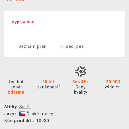
Vyprodáno
Seznam přání
Hlídací pes
Osobní
25 let
8x vítěz
20 000
odběr
zkušeností
Ceny
výdejen
zdarma
kvality
Štítky
:
Sci-Fi
Jazyk
:
České titulky
Kód produktu
: 10930