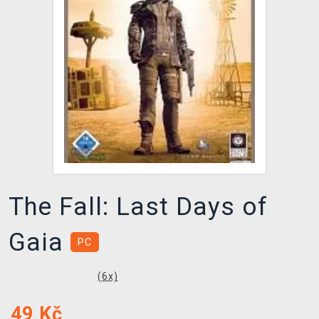
DOPRAVA
XZONE KLUB
TCG & BOARDGAME HUB
VÝKUP HER (BAZAR)
The Fall: Last Days of
Gaia
PC
(
6
x)
49
Kč