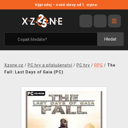
NOVÉ SLEVY
Výprodej – nové slevy od 1. srpna
›
VÝPRODEJ
VIDEOHRY
XZONE ORIGINALS
Hledat
TÉMATIKY
OBLEČENÍ A DOPLŇKY
Xzone.cz
/
PC hry a příslušenství
/
PC hry
/
RPG
/
The
MERCHANDISE
Fall: Last Days of Gaia (PC)
SPOLEČENSKÉ HRY
BLOG
KONTAKT
PRODEJNY