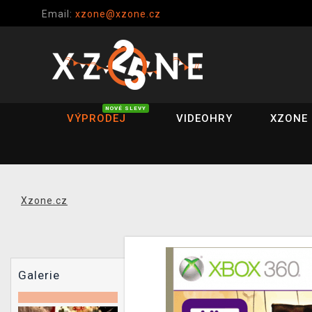
Email:
xzone@xzone.cz
NOVÉ SLEVY
VÝPRODEJ
VIDEOHRY
XZONE 
Xzone.cz
Galerie