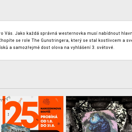
pro Vás. Jako každá správná westernovka musí nabídnout hlavn
opíte se role The Gunstringera, který se stal kostlivcem a sv
ísků a samozřejmě dost olova na vyhlášení 3. světové.