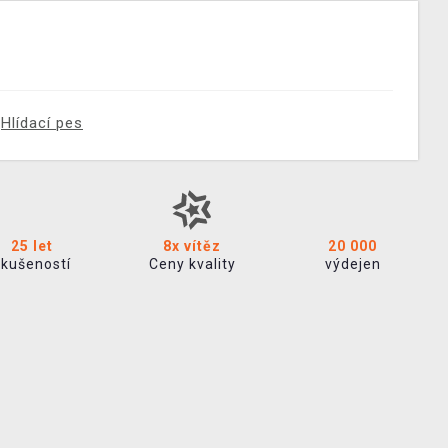
Hlídací pes
25 let
8x vítěz
20 000
zkušeností
Ceny kvality
výdejen