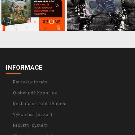
INFORMACE
Kontaktujte nás
O obchodě Xzone.cz
Reklamace a odstoupení
Výkup her (bazar)
Provizní systém