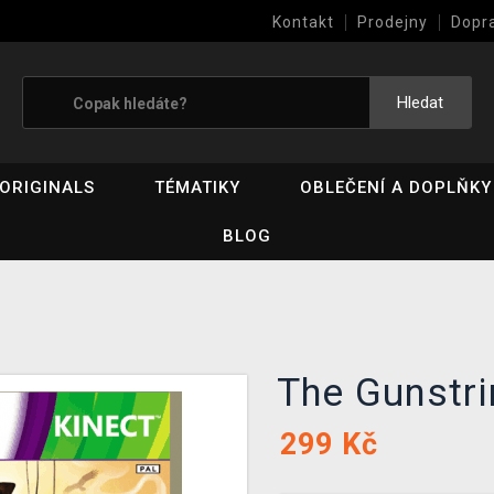
Kontakt
Prodejny
Dopr
Výkup her (bazar)
Hledat
ORIGINALS
TÉMATIKY
OBLEČENÍ A DOPLŇKY
BLOG
The Gunstr
299
Kč