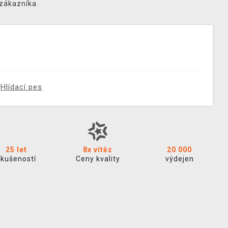
 zákazníka.
Hlídací pes
25 let
8x vítěz
20 000
zkušeností
Ceny kvality
výdejen