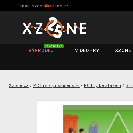
Email:
xzone@xzone.cz
NOVÉ SLEVY
VÝPRODEJ
VIDEOHRY
XZONE 
Xzone.cz
/
PC hry a příslušenství
/
PC hry ke stažení
/
Si