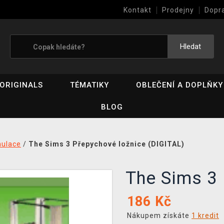
Kontakt
Prodejny
Dopr
Výkup her (bazar)
Hledat
ORIGINALS
TÉMATIKY
OBLEČENÍ A DOPLŇKY
BLOG
mulace
/
The Sims 3 Přepychové ložnice (DIGITAL)
The Sims 3
186
Kč
Nákupem získáte
1 kredit