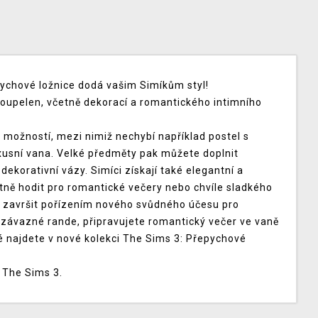
ychové ložnice dodá vašim Simíkům styl!
 koupelen, včetně dekorací a romantického intimního
 možností, mezi nimiž nechybí například postel s
xusní vana. Velké předměty pak můžete doplnit
dekorativní vázy. Simíci získají také elegantní a
ktně hodit pro romantické večery nebo chvíle sladkého
 završit pořízením nového svůdného účesu pro
 nezávazné rande, připravujete romantický večer ve vaně
é najdete v nové kolekci The Sims 3: Přepychové
u The Sims 3.