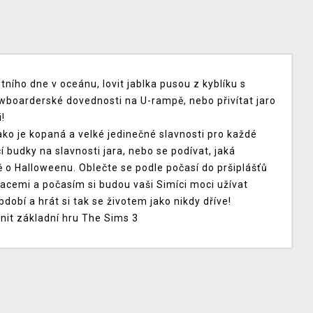
tního dne v oceánu, lovit jablka pusou z kyblíku s
wboarderské dovednosti na U-rampě, nebo přivítat jaro
!
jako je kopaná a velké jedinečné slavnosti pro každé
cí budky na slavnosti jara, nebo se podívat, jaká
 o Halloweenu. Oblečte se podle počasí do pršiplášťů
racemi a počasím si budou vaši Simíci moci užívat
dobí a hrát si tak se životem jako nikdy dříve!
tnit základní hru The Sims 3