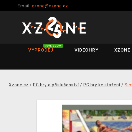
Email:
xzone@xzone.cz
NOVÉ SLEVY
VÝPRODEJ
VIDEOHRY
XZONE 
Xzone.cz
/
PC hry a příslušenství
/
PC hry ke stažení
/
Si