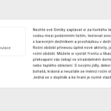
Nechte své Simíky zaplavat si za horkého le
vodou mezi podzimním listím, testovat sno
s barevným deštníkem a procházkou v dešti
Roční období přinesou úplně nové aktivity, 
mulace
roční období. Můžete si vystát frontu u líba
překvapení vás čekají ve strašidelném domě
nebo teplého oblečení. S novými jídly, deko
bohatá, krásná a neustále se měnící roční ob
Jedná se o doplněk a ke hraní je nutné vlas