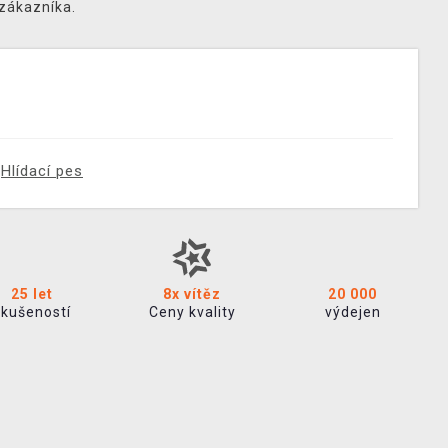
 zákazníka.
Hlídací pes
25 let
8x vítěz
20 000
zkušeností
Ceny kvality
výdejen