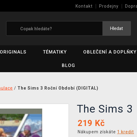
Kontakt
Prodejny
Dopr
Výkup her (bazar)
Hledat
ORIGINALS
TÉMATIKY
OBLEČENÍ A DOPLŇKY
BLOG
mulace
/
The Sims 3 Roční Období (DIGITAL)
The Sims 3
219
Kč
Nákupem získáte
1 kredit