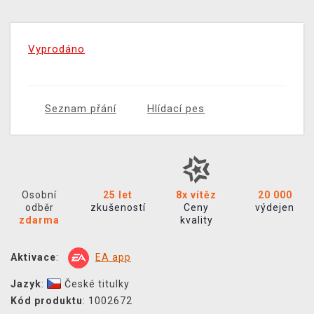
Vyprodáno
Seznam přání
Hlídací pes
Osobní
25 let
8x vítěz
20 000
odběr
zkušeností
Ceny
výdejen
zdarma
kvality
Aktivace
:
EA app
Jazyk
:
České titulky
Kód produktu
: 1002672