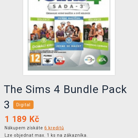
DOPRAVA
XZONE KLUB
TCG & BOARDGAME HUB
VÝKUP HER (BAZAR)
The Sims 4 Bundle Pack
3
Digital
1 189
Kč
Nákupem získáte
6 kreditů
Lze objednat max. 1 ks na zákazníka.