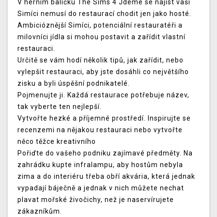
V herním balíčku The Sims 4 Jdeme se najíst vaši
Simíci nemusí do restaurací chodit jen jako hosté.
Ambicióznější Simíci, potenciální restauratéři a
milovníci jídla si mohou postavit a zařídit vlastní
restauraci.
Určitě se vám hodí několik tipů, jak zařídit, nebo
vylepšit restauraci, aby jste dosáhli co největšího
zisku a byli úspěšní podnikatelé.
Pojmenujte ji. Každá restaurace potřebuje název,
tak vyberte ten nejlepší.
Vytvořte hezké a příjemné prostředí. Inspirujte se
recenzemi na nějakou restauraci nebo vytvořte
něco těžce kreativního
Pořiďte do vašeho podniku zajímavé předměty. Na
zahrádku kupte infralampu, aby hostům nebyla
zima a do interiéru třeba obří akvária, která jednak
vypadají báječně a jednak v nich můžete nechat
plavat mořské živočichy, než je naservírujete
zákazníkům.