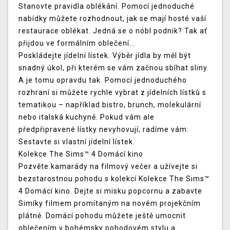
Stanovte pravidla oblékání. Pomocí jednoduché
nabídky můžete rozhodnout, jak se mají hosté vaší
restaurace oblékat. Jedná se o nóbl podnik? Tak ať
přijdou ve formálním oblečení...
Poskládejte jídelní lístek. Výběr jídla by měl být
snadný úkol, při kterém se vám začnou sbíhat sliny.
A je tomu opravdu tak. Pomocí jednoduchého
rozhraní si můžete rychle vybrat z jídelních lístků s
tematikou – například bistro, brunch, molekulární
nebo italská kuchyně. Pokud vám ale
předpřipravené lístky nevyhovují, radíme vám:
Sestavte si vlastní jídelní lístek.
Kolekce The Sims™ 4 Domácí kino
Pozvěte kamarády na filmový večer a užívejte si
bezstarostnou pohodu s kolekcí Kolekce The Sims™
4 Domácí kino. Dejte si misku popcornu a zabavte
Simíky filmem promítaným na novém projekčním
plátně. Domácí pohodu můžete ještě umocnit
oblečením v bohémsky pohodovém stylu a