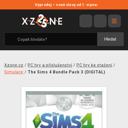
NOVÉ SLEVY
Výprodej – nové slevy od 1. srpna
›
VÝPRODEJ
VIDEOHRY
XZONE ORIGINALS
Hledat
TÉMATIKY
OBLEČENÍ A DOPLŇKY
Xzone.cz
/
PC hry a příslušenství
/
PC hry ke stažení
/
MERCHANDISE
Simulace
/
The Sims 4 Bundle Pack 3 (DIGITAL)
SPOLEČENSKÉ HRY
BLOG
KONTAKT
PRODEJNY