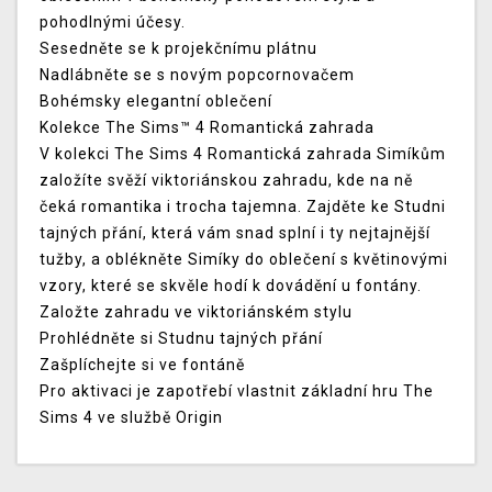
pohodlnými účesy.
Sesedněte se k projekčnímu plátnu
Nadlábněte se s novým popcornovačem
Bohémsky elegantní oblečení
Kolekce The Sims™ 4 Romantická zahrada
V kolekci The Sims 4 Romantická zahrada Simíkům
založíte svěží viktoriánskou zahradu, kde na ně
čeká romantika i trocha tajemna. Zajděte ke Studni
tajných přání, která vám snad splní i ty nejtajnější
tužby, a oblékněte Simíky do oblečení s květinovými
vzory, které se skvěle hodí k dovádění u fontány.
Založte zahradu ve viktoriánském stylu
Prohlédněte si Studnu tajných přání
Zašplíchejte si ve fontáně
Pro aktivaci je zapotřebí vlastnit základní hru The
Sims 4 ve službě Origin