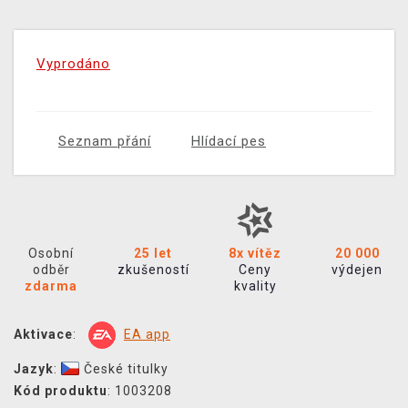
Vyprodáno
Seznam přání
Hlídací pes
Osobní
25 let
8x vítěz
20 000
odběr
zkušeností
Ceny
výdejen
zdarma
kvality
Aktivace
:
EA app
Jazyk
:
České titulky
Kód produktu
: 1003208