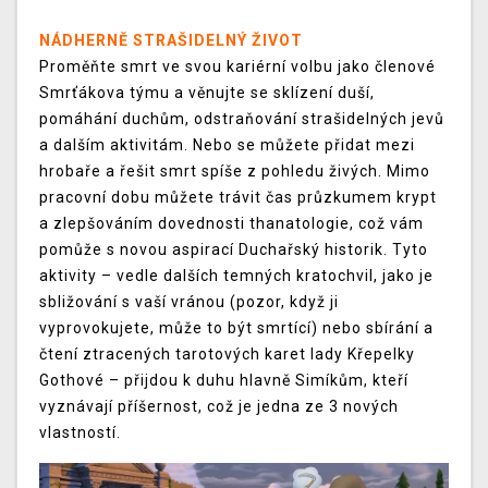
NÁDHERNĚ STRAŠIDELNÝ ŽIVOT
Proměňte smrt ve svou kariérní volbu jako členové
Smrťákova týmu a věnujte se sklízení duší,
pomáhání duchům, odstraňování strašidelných jevů
a dalším aktivitám. Nebo se můžete přidat mezi
hrobaře a řešit smrt spíše z pohledu živých. Mimo
pracovní dobu můžete trávit čas průzkumem krypt
a zlepšováním dovednosti thanatologie, což vám
pomůže s novou aspirací Duchařský historik. Tyto
aktivity – vedle dalších temných kratochvil, jako je
sbližování s vaší vránou (pozor, když ji
vyprovokujete, může to být smrtící) nebo sbírání a
čtení ztracených tarotových karet lady Křepelky
Gothové – přijdou k duhu hlavně Simíkům, kteří
vyznávají příšernost, což je jedna ze 3 nových
vlastností.