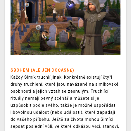
SBOHEM (ALE JEN DOČASNĚ)
Každý Simík truchlí jinak. Konkrétně existují čtyři
druhy truchlení, které jsou navázané na simíkovské
osobnosti a jejich vztah se zesnulým. Truchlící
rituály nemají pevný scénář a můžete si je
uzpůsobit podle svého, takže je možné uspořádat
libovolnou událost (nebo události), které zapadají
do vašeho příběhu. Ještě za života mohou Simíci
sepsat poslední vůli, ve které odkážou věci, stanoví,