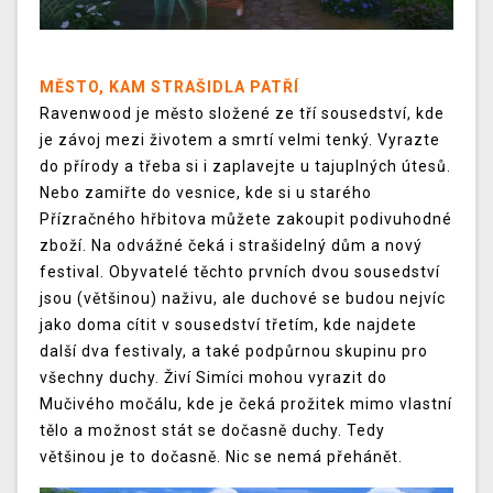
MĚSTO, KAM STRAŠIDLA PATŘÍ
Ravenwood je město složené ze tří sousedství, kde
je závoj mezi životem a smrtí velmi tenký. Vyrazte
do přírody a třeba si i zaplavejte u tajuplných útesů.
Nebo zamiřte do vesnice, kde si u starého
Přízračného hřbitova můžete zakoupit podivuhodné
zboží. Na odvážné čeká i strašidelný dům a nový
festival. Obyvatelé těchto prvních dvou sousedství
jsou (většinou) naživu, ale duchové se budou nejvíc
jako doma cítit v sousedství třetím, kde najdete
další dva festivaly, a také podpůrnou skupinu pro
všechny duchy. Živí Simíci mohou vyrazit do
Mučivého močálu, kde je čeká prožitek mimo vlastní
tělo a možnost stát se dočasně duchy. Tedy
většinou je to dočasně. Nic se nemá přehánět.