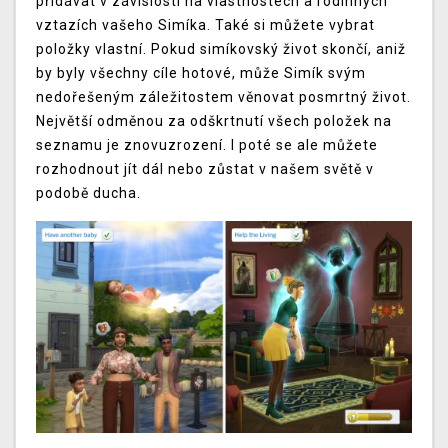
přidávat v závislosti na vlastnostech a rodinných
vztazích vašeho Simíka. Také si můžete vybrat
položky vlastní. Pokud simíkovský život skončí, aniž
by byly všechny cíle hotové, může Simík svým
nedořešeným záležitostem věnovat posmrtný život.
Největší odměnou za odškrtnutí všech položek na
seznamu je znovuzrození. I poté se ale můžete
rozhodnout jít dál nebo zůstat v našem světě v
podobě ducha.