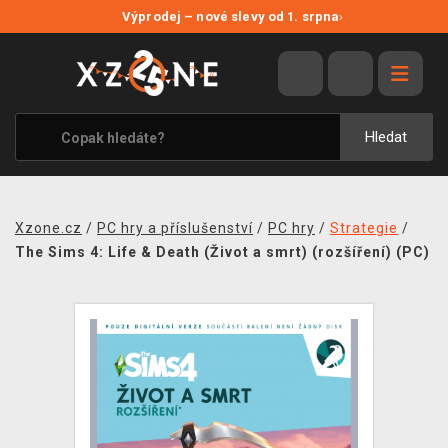
NOVÉ SLEVY
Výprodej – nové slevy od 1. srpna
›
VÝPRODEJ
VIDEOHRY
XZONE ORIGINALS
Hledat
TÉMATIKY
OBLEČENÍ A DOPLŇKY
Xzone.cz
/
PC hry a příslušenství
/
PC hry
/
Strategie
/
MERCHANDISE
The Sims 4: Life & Death (Život a smrt) (rozšíření) (PC)
SPOLEČENSKÉ HRY
BLOG
KONTAKT
PRODEJNY