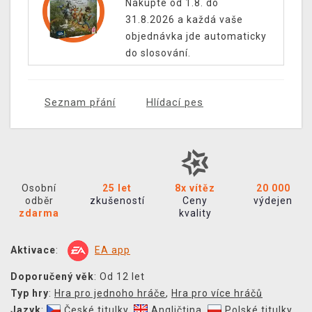
Nakupte od 1.8. do
31.8.2026 a každá vaše
objednávka jde automaticky
do slosování.
Seznam přání
Hlídací pes
Osobní
25 let
8x vítěz
20 000
odběr
zkušeností
Ceny
výdejen
zdarma
kvality
Aktivace
:
EA app
Doporučený věk
: Od 12 let
Typ hry
:
Hra pro jednoho hráče
,
Hra pro více hráčů
Jazyk
:
České titulky
,
Angličtina
,
Polské titulky