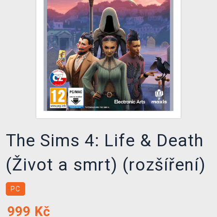
DOPRAVA
XZONE KLUB
TCG & BOARDGAME HUB
VÝKUP HER (BAZAR)
The Sims 4: Life & Death
(Život a smrt) (rozšíření)
PC
999
Kč