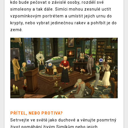
kdo bude pečovat o závislé osoby, rozdělí své
simoleony a tak dále. Simíci mohou zesnulé uctít
vzpomínkovým portrétem a umístit jejich urnu do
krypty, nebo vybrat jedinečnou rakev a pohřbít je do
země.
PŘÍTEL, NEBO PROTIVA?
Setrvejte ve světě jako duchové a věnujte posmrtný
život pomáhání živým Simíkům nebo jejich