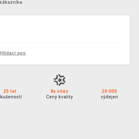
 zákazníka.
Hlídací pes
25 let
8x vítěz
20 000
zkušeností
Ceny kvality
výdejen