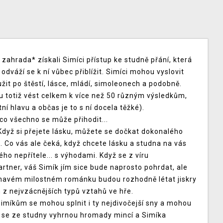
ahrada* získali Simíci přístup ke studně přání, která
odváží se k ní vůbec přiblížit. Simíci mohou vyslovit
it po štěstí, lásce, mládí, simoleonech a podobně.
ou totiž vést celkem k více než 50 různým výsledkům,
ní hlavu a občas je to s ní docela těžké).
o všechno se může přihodit...
Když si přejete lásku, můžete se dočkat dokonalého
. Co vás ale čeká, když chcete lásku a studna na vás
o nepřítele... s výhodami. Když se z víru
rtner, váš Simík jím sice bude naprosto pohrdat, ale
havém milostném románku budou rozhodně létat jiskry
 z nejvzácnějších typů vztahů ve hře.
imíkům se mohou splnit i ty nejdivočejší sny a mohou
dě se ze studny vyhrnou hromady mincí a Simíka