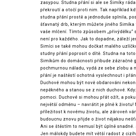
zasypou. Studna přání si ale se Simíky ráda h
překroutí a otočí proti nim. Tak například 
studna přání prostě a jednoduše splnila, po
šťavnatý drb, kterým můžete jiného Simíka 
vaše mlčení. Tímto způsobem „přivýdělku“ si
není pro každého. Jak to dopadne, záleží je
Simíci se také mohou dočkat malého uzlíčku š
studny přání poprosit o dítě. Studna na to
Simíkům do domácnosti přibude zázračně ge
pochmurnou náladu, vydá ze sebe zlobu a n
přání je naštěstí ochotná vyslechnout i přá
Duchové mohou být nově obdarováni nekon
nepěkného a stanou se z nich duchové. Když
pomoci. Duchové si mohou přát ožít, a poku
největší odměnu – navrátit je plně k životu
příležitost k novému životu, ale zároveň v
budoucnu znovu přijde o život nějakou nešť
Ani se štěstím to nemusí být úplně snadné.
Jen málokdy budete mít větší radost z cizího