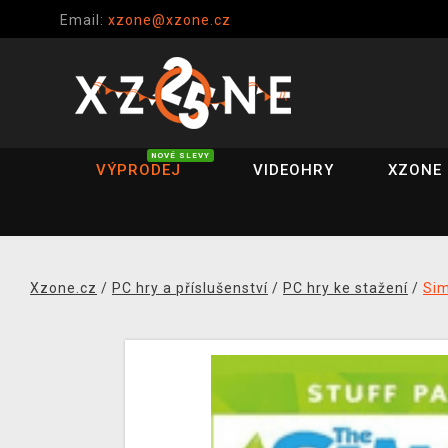
Email:
xzone@xzone.cz
NOVÉ SLEVY
VÝPRODEJ
VIDEOHRY
XZONE 
Xzone.cz
/
PC hry a příslušenství
/
PC hry ke stažení
/
Si