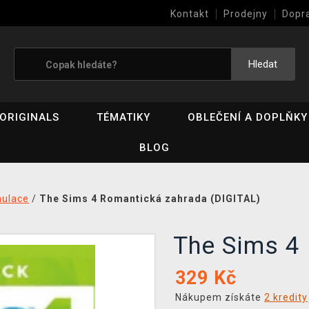
Kontakt
Prodejny
Dopr
Výkup her (bazar)
Hledat
ORIGINALS
TÉMATIKY
OBLEČENÍ A DOPLŇKY
BLOG
mulace
/
The Sims 4 Romantická zahrada (DIGITAL)
The Sims 4
329
Kč
Nákupem získáte
2 kredity