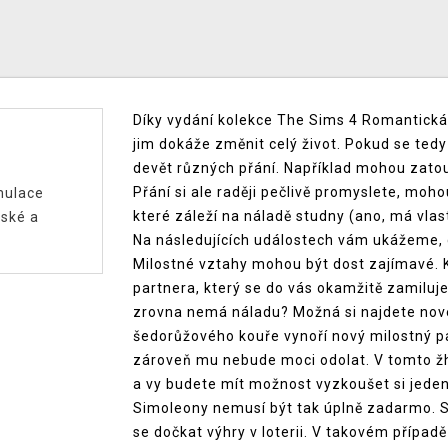
Díky vydání kolekce The Sims 4 Romantická z
jim dokáže změnit celý život. Pokud se tedy 
devět různých přání. Například mohou zatouž
Přání si ale raději pečlivě promyslete, moh
mulace
které záleží na náladě studny (ano, má vlast
ské a
Na následujících událostech vám ukážeme, c
Milostné vztahy mohou být dost zajímavé. 
partnera, který se do vás okamžitě zamiluje
zrovna nemá náladu? Možná si najdete novéh
šedorůžového kouře vynoří nový milostný pa
zároveň mu nebude moci odolat. V tomto ž
a vy budete mít možnost vyzkoušet si jeden
Simoleony nemusí být tak úplně zadarmo. S
se dočkat výhry v loterii. V takovém přípa