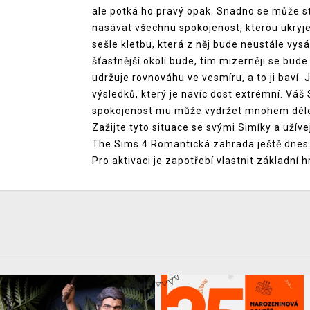
ale potká ho pravý opak. Snadno se může s
nasávat všechnu spokojenost, kterou ukryje
sešle kletbu, která z něj bude neustále vys
šťastnější okolí bude, tím mizerněji se bude
udržuje rovnováhu ve vesmíru, a to ji baví
výsledků, který je navíc dost extrémní. Váš
spokojenost mu může vydržet mnohem déle,
Zažijte tyto situace se svými Simíky a užíve
The Sims 4 Romantická zahrada ještě dnes
Pro aktivaci je zapotřebí vlastnit základní 