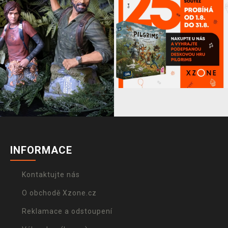
INFORMACE
Kontaktujte nás
O obchodě Xzone.cz
Reklamace a odstoupení