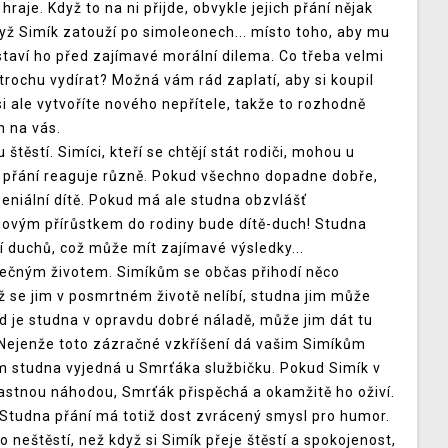
raje. Když to na ni přijde, obvykle jejich přání nějak
když Simík zatouží po simoleonech... místo toho, aby mu
staví ho před zajímavé morální dilema. Co třeba velmi
trochu vydírat? Možná vám rád zaplatí, aby si koupil
 ale vytvoříte nového nepřítele, takže to rozhodně
n na vás.
těstí. Simíci, kteří se chtějí stát rodiči, mohou u
to přání reaguje různě. Pokud všechno dopadne dobře,
niální dítě. Pokud má ale studna obzvlášť
ovým přírůstkem do rodiny bude dítě-duch! Studna
ní duchů, což může mít zajímavé výsledky...
ečným životem. Simíkům se občas přihodí něco
 se jim v posmrtném životě nelíbí, studna jim může
d je studna v opravdu dobré náladě, může jim dát tu
! Nejenže toto zázračné vzkříšení dá vašim Simíkům
ám studna vyjedná u Smrťáka službičku. Pokud Simík v
astnou náhodou, Smrťák přispěchá a okamžitě ho oživí.
 Studna přání má totiž dost zvrácený smysl pro humor.
 neštěstí, než když si Simík přeje štěstí a spokojenost,