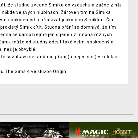
tát, že studna zvedne Simíka do vzduchu a začne z něj
 někde ve svých hlubinách. Zároveň tím na Simíka
ávat spokojenost a předávat ji okolním Simíkům. Čím
 prokletý Simík cítit. Studna přání se domnívá, že tím
. Jedná se samozřejmě jen o jeden z mnoha různých
 Simík může od studny odejít také velmi spokojený a
 než je obvyklé.
jte si zábavu se studnou přání (a nejen s ní) v kolekci
.
hru The Sims 4 ve službě Origin