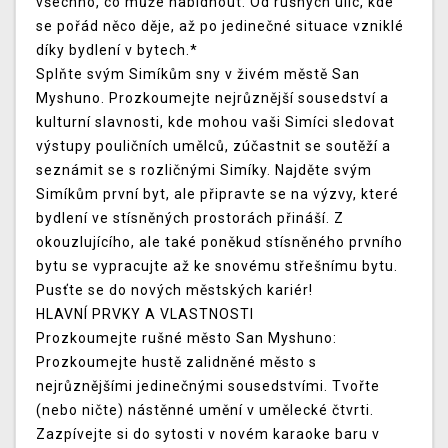
všechno, co může nabídnout. Od rušných ulic, kde
se pořád něco děje, až po jedinečné situace vzniklé
díky bydlení v bytech.*
Splňte svým Simíkům sny v živém městě San
Myshuno. Prozkoumejte nejrůznější sousedství a
kulturní slavnosti, kde mohou vaši Simíci sledovat
výstupy pouličních umělců, zúčastnit se soutěží a
seznámit se s rozličnými Simíky. Najděte svým
Simíkům první byt, ale připravte se na výzvy, které
bydlení ve stísněných prostorách přináší. Z
okouzlujícího, ale také poněkud stísněného prvního
bytu se vypracujte až ke snovému střešnímu bytu.
Pusťte se do nových městských kariér!
HLAVNÍ PRVKY A VLASTNOSTI
Prozkoumejte rušné město San Myshuno:
Prozkoumejte hustě zalidněné město s
nejrůznějšími jedinečnými sousedstvími. Tvořte
(nebo ničte) nástěnné umění v umělecké čtvrti.
Zazpívejte si do sytosti v novém karaoke baru v