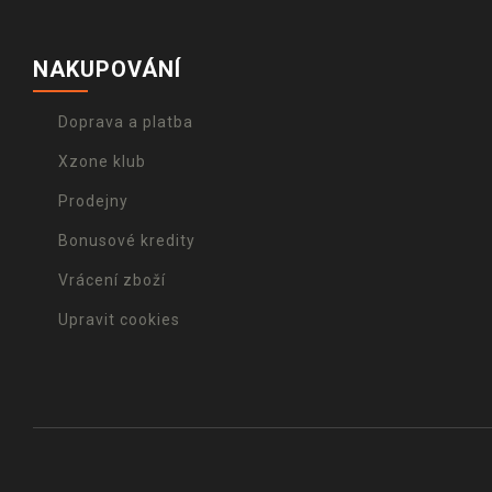
NAKUPOVÁNÍ
Doprava a platba
Xzone klub
Prodejny
Bonusové kredity
Vrácení zboží
Upravit cookies