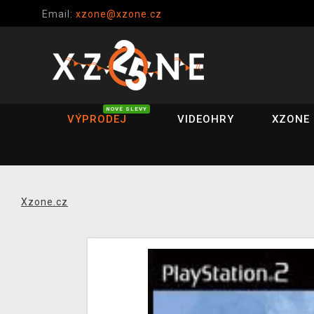
Email:
xzone@xzone.cz
NOVÉ SLEVY
VÝPRODEJ
VIDEOHRY
XZONE 
Xzone.cz