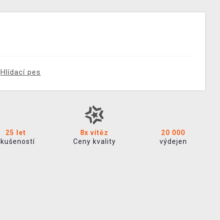
Hlídací pes
25 let
8x vítěz
20 000
zkušeností
Ceny kvality
výdejen