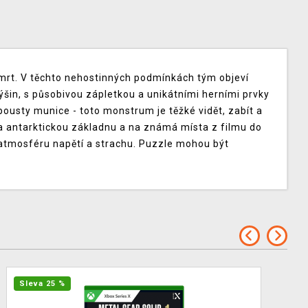
smrt. V těchto nehostinných podmínkách tým objeví
 výšin, s působivou zápletkou a unikátními herními prvky
pousty munice - toto monstrum je těžké vidět, zabít a
a antarktickou základnu a na známá místa z filmu do
í atmosféru napětí a strachu. Puzzle mohou být
Sleva 25 %