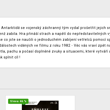
Antarktidě se vojenský záchranný tým vydal prošetřit jejich 
, jenž zabila. Hra přináší strach a napětí do nepředstavitelných
še co jste se naučili o jednoduchém zabíjení vetřelců pomocí s
lostech viděných ve filmu z roku 1982 - Věc vás vraví zpět n
ětla, pachu a počasí doplněné zvuky a situacemi, které vytvář
splnit cíl !
Sleva 46 %