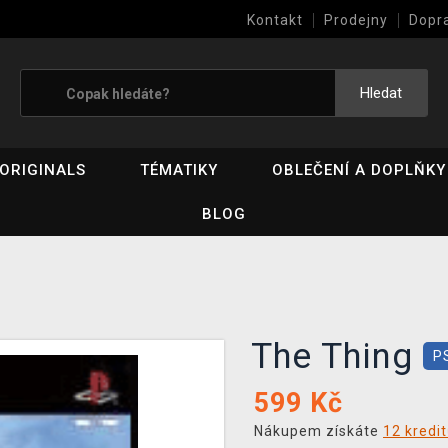
Kontakt
Prodejny
Dopr
Výkup her (bazar)
Hledat
ORIGINALS
TÉMATIKY
OBLEČENÍ A DOPLŇKY
BLOG
The Thing
P
599
Kč
Nákupem získáte
12 kredi