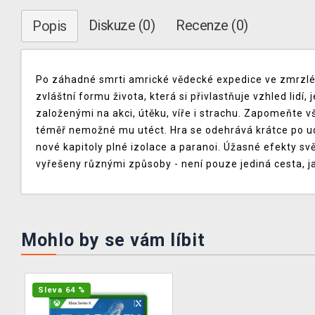
Diskuze (0)
Recenze (0)
Popis
Po záhadné smrti amrické vědecké expedice ve zmrzlé 
zvláštní formu života, která si přivlastňuje vzhled lidí
založenými na akci, útěku, víře i strachu. Zapomeňte v
téměř nemožné mu utéct. Hra se odehrává krátce po udá
nové kapitoly plné izolace a paranoi. Úžasné efekty sv
vyřešeny různými způsoby - není pouze jediná cesta, jak 
Mohlo by se vám líbit
Sleva 64 %