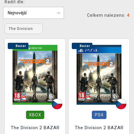
Řadit dle:
DOPRAVA
Celkem nalezeno:
4
XZONE KLUB
The Division
TCG & BOARDGAME HUB
Bazar
Bazar
VÝKUP HER (BAZAR)
XBOX
PS4
The Division 2 BAZAR
The Division 2 BAZAR