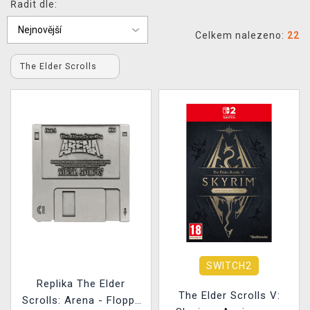
Řadit dle:
DOPRAVA
Celkem nalezeno:
22
XZONE KLUB
The Elder Scrolls
TCG & BOARDGAME HUB
VÝKUP HER (BAZAR)
SWITCH2
Replika The Elder
The Elder Scrolls V:
Scrolls: Arena - Floppy