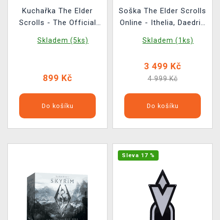
Kuchařka The Elder
Soška The Elder Scrolls
Scrolls - The Official
Online - Ithelia, Daedric
Cookbook Vol. 2 ENG
Prince
Skladem (5ks)
Skladem (1ks)
3 499 Kč
899 Kč
4 999 Kč
Do košíku
Do košíku
Sleva 17 %