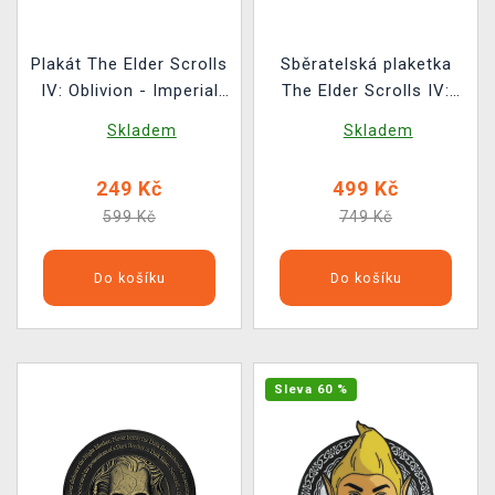
Plakát The Elder Scrolls
Sběratelská plaketka
IV: Oblivion - Imperial
The Elder Scrolls IV:
City Art Print
Oblivion - Akatosh Ingot
Skladem
Skladem
249 Kč
499 Kč
599 Kč
749 Kč
Do košíku
Do košíku
Sleva 60 %