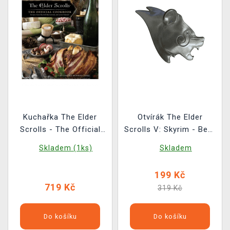
Kuchařka The Elder
Otvírák The Elder
Scrolls - The Official
Scrolls V: Skyrim - Bear
Cookbook ENG
Head
Skladem (1ks)
Skladem
199 Kč
719 Kč
319 Kč
Do košíku
Do košíku