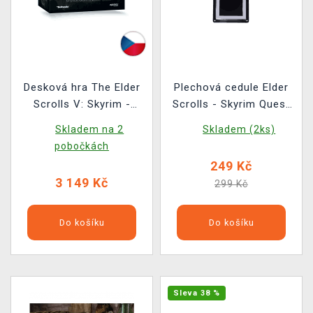
Desková hra The Elder
Plechová cedule Elder
Scrolls V: Skyrim -
Scrolls - Skyrim Quest
Dobrodružná hra CZ
Marker
Skladem na 2
Skladem (2ks)
pobočkách
249 Kč
3 149 Kč
299 Kč
Do košíku
Do košíku
Sleva 38 %