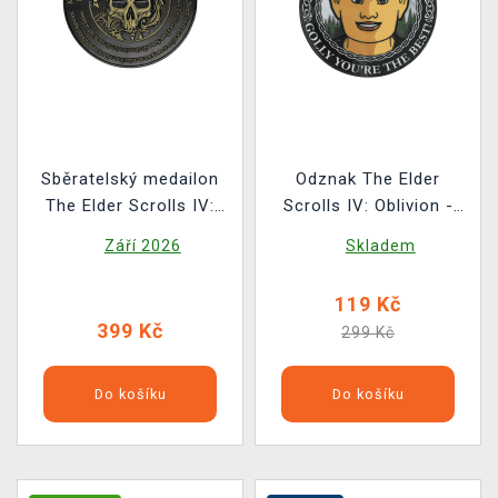
Sběratelský medailon
Odznak The Elder
The Elder Scrolls IV:
Scrolls IV: Oblivion -
Oblivion - Dark
Adoring Fan Badge
Září 2026
Skladem
Brotherhood
119 Kč
399 Kč
299 Kč
Do košíku
Do košíku