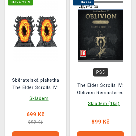
Sleva 22 %
Bazar
PS5
Sběratelská plaketka
The Elder Scrolls IV:
The Elder Scrolls IV:
Oblivion Remastered
Oblivion - Gates Ingot
Skladem
Deluxe Edition BAZAR
Skladem (1ks)
699 Kč
899 Kč
899 Kč