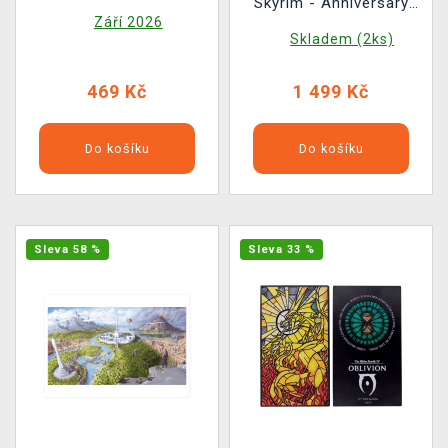
Skyrim - Anniversary
Disk (limitovaný)
Září 2026
Edition
Skladem (2ks)
469 Kč
1 499 Kč
Do košíku
Do košíku
Sleva 58 %
Sleva 33 %