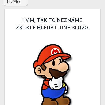
The Wire
DOPRAVA
XZONE KLUB
HMM, TAK TO NEZNÁME.
TCG & BOARDGAME HUB
ZKUSTE HLEDAT JINÉ SLOVO.
VÝKUP HER (BAZAR)