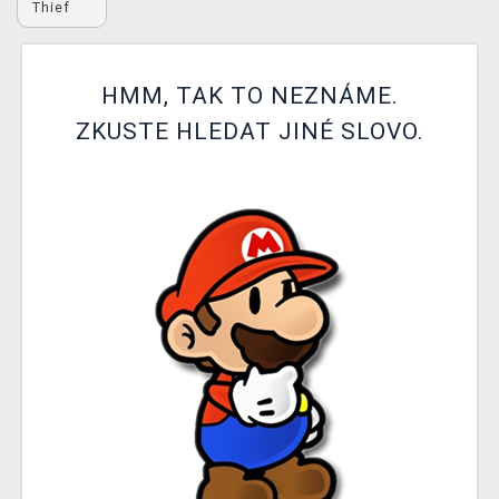
Thief
DOPRAVA
XZONE KLUB
HMM, TAK TO NEZNÁME.
TCG & BOARDGAME HUB
ZKUSTE HLEDAT JINÉ SLOVO.
VÝKUP HER (BAZAR)