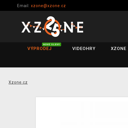
Email:
xzone@xzone.cz
NOVÉ SLEVY
VÝPRODEJ
VIDEOHRY
XZONE 
Xzone.cz