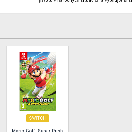
jistotu v náročných situacích a vypilujte si 
SWITCH
Mario Golf: Super Rush