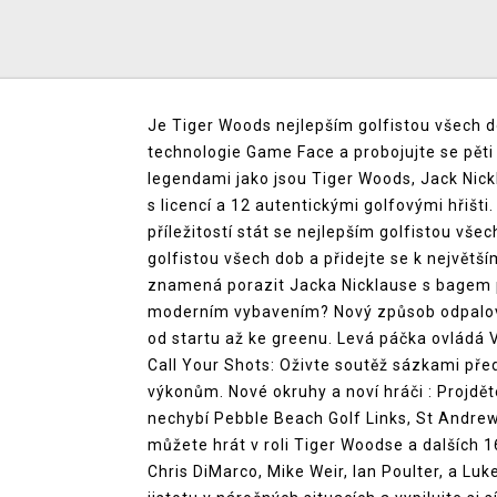
Je Tiger Woods nejlepším golfistou všech d
technologie Game Face a probojujte se pěti
legendami jako jsou Tiger Woods, Jack Nick
s licencí a 12 autentickými golfovými hřišt
příležitostí stát se nejlepším golfistou vše
golfistou všech dob a přidejte se k největší
znamená porazit Jacka Nicklause s bagem 
moderním vybavením? Nový způsob odpalován
od startu až ke greenu. Levá páčka ovládá Vá
Call Your Shots: Oživte soutěž sázkami pře
výkonům. Nové okruhy a noví hráči : Projdě
nechybí Pebble Beach Golf Links, St Andrews
můžete hrát v roli Tiger Woodse a dalších 
Chris DiMarco, Mike Weir, Ian Poulter, a Luk