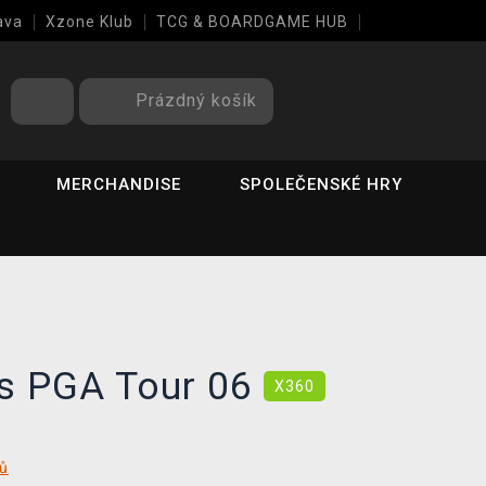
ava
Xzone Klub
TCG & BOARDGAME HUB
Prázdný košík
MERCHANDISE
SPOLEČENSKÉ HRY
s PGA Tour 06
X360
tů