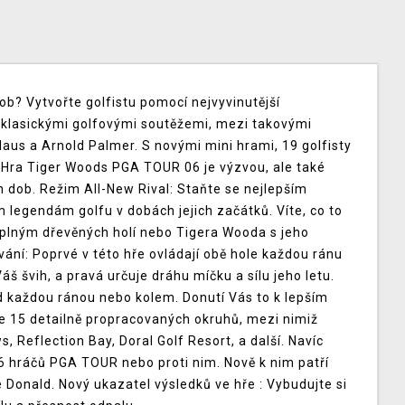
ob? Vytvořte golfistu pomocí nejvyvinutější
 klasickými golfovými soutěžemi, mezi takovými
laus a Arnold Palmer. S novými mini hrami, 19 golfisty
i. Hra Tiger Woods PGA TOUR 06 je výzvou, ale také
ch dob. Režim All-New Rival: Staňte se nejlepším
m legendám golfu v dobách jejich začátků. Víte, co to
plným dřevěných holí nebo Tigera Wooda s jeho
í: Poprvé v této hře ovládají obě hole každou ránu
š švih, a pravá určuje dráhu míčku a sílu jeho letu.
d každou ránou nebo kolem. Donutí Vás to k lepším
te 15 detailně propracovaných okruhů, mezi nimiž
, Reflection Bay, Doral Golf Resort, a další. Navíc
16 hráčů PGA TOUR nebo proti nim. Nově k nim patří
e Donald. Nový ukazatel výsledků ve hře : Vybudujte si