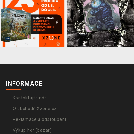
INFORMACE
Kontaktujte nás
O obchodě Xzone.cz
Reklamace a odstoupení
Výkup her (bazar)