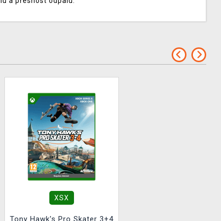
sílu a přesnost odpalu.
XSX
Tony Hawk's Pro Skater 3+4