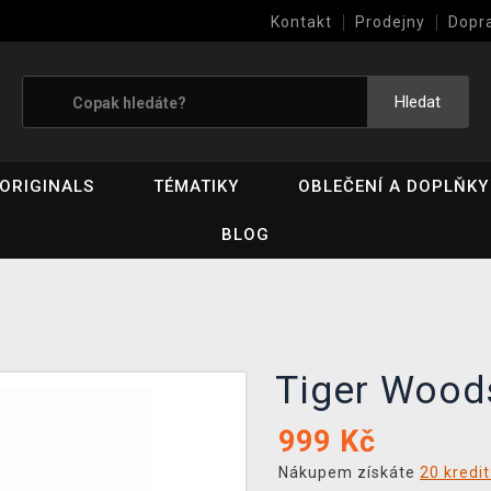
Kontakt
Prodejny
Dopr
Výkup her (bazar)
Hledat
ORIGINALS
TÉMATIKY
OBLEČENÍ A DOPLŇKY
BLOG
Tiger Wood
999
Kč
Nákupem získáte
20 kredi