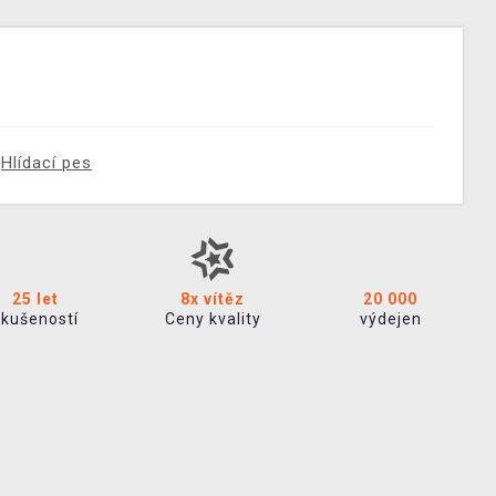
Hlídací pes
25 let
8x vítěz
20 000
zkušeností
Ceny kvality
výdejen