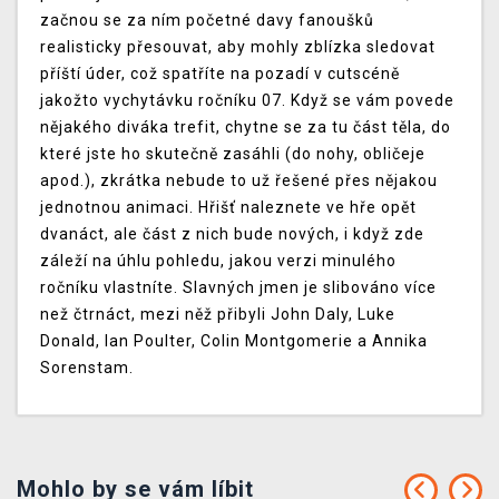
začnou se za ním početné davy fanoušků
realisticky přesouvat, aby mohly zblízka sledovat
příští úder, což spatříte na pozadí v cutscéně
jakožto vychytávku ročníku 07. Když se vám povede
nějakého diváka trefit, chytne se za tu část těla, do
které jste ho skutečně zasáhli (do nohy, obličeje
apod.), zkrátka nebude to už řešené přes nějakou
jednotnou animaci. Hřišť naleznete ve hře opět
dvanáct, ale část z nich bude nových, i když zde
záleží na úhlu pohledu, jakou verzi minulého
ročníku vlastníte. Slavných jmen je slibováno více
než čtrnáct, mezi něž přibyli John Daly, Luke
Donald, Ian Poulter, Colin Montgomerie a Annika
Sorenstam.
Mohlo by se vám líbit