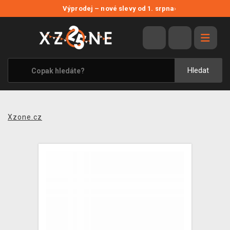
NOVÉ SLEVY
Výprodej – nové slevy od 1. srpna
›
VÝPRODEJ
VIDEOHRY
XZONE ORIGINALS
Hledat
TÉMATIKY
OBLEČENÍ A DOPLŇKY
Xzone.cz
MERCHANDISE
SPOLEČENSKÉ HRY
BLOG
KONTAKT
PRODEJNY