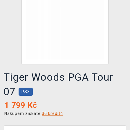
DOPRAVA
XZONE KLUB
TCG & BOARDGAME HUB
VÝKUP HER (BAZAR)
Tiger Woods PGA Tour
07
PS3
1 799
Kč
Nákupem získáte
36 kreditů