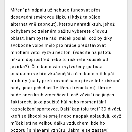
Míření při odpalu už nebude fungovat přes
dosavadní směrovou šipku (i když ta půjde
alternativně zapnout), kterou nahradí kruh, jehož
pohybem po zeleném pažitu vyberete cílovou
oblast, kam byste rádi míček poslali, což by díky
svobodné volbě mělo pro hráče představovat
mnohem větší výzvu než loni (vsadíte na jistotu
někam doprostřed nebo to risknete kousek od
jezírka?). Čím bude vámi vytvořený golfista
postupem ve hře zkušenější a čím bude mít lepší
atributy (na ty preferované sami převedete získané
body, jinak jich docílíte třeba tréninkem), tím se
bude onen kruh zmenšovat, což závisí i na jiných
faktorech, jako použitá hůl nebo momentální
rozpoložení sportovce. Další kapitolu tvoří 3D diváci,
kteří se škodolibě smějí nebo naopak aplaudují, když
míček letí na velkou dálku vzduchem, kde ho
pozorují s hlavami vzhůru. Jakmile se zastaví,