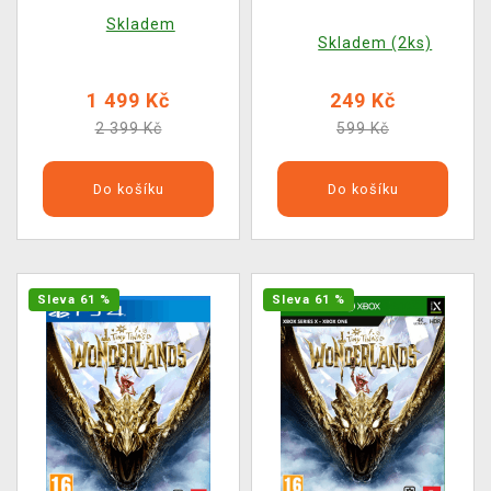
Bunker (Dark Horse)
Skladem
Skladem (2ks)
1 499 Kč
249 Kč
2 399 Kč
599 Kč
Do košíku
Do košíku
Sleva 61 %
Sleva 61 %