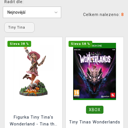
Řadit dle:
DOPRAVA
Celkem nalezeno:
8
XZONE KLUB
Tiny Tina
TCG & BOARDGAME HUB
Sleva 38 %
Sleva 58 %
VÝKUP HER (BAZAR)
XBOX
Figurka Tiny Tina's
Tiny Tinas Wonderlands
Wonderland - Tina the