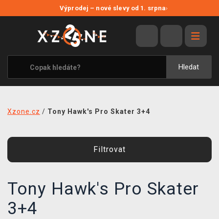
NOVÉ SLEVY
Výprodej – nové slevy od 1. srpna
›
VÝPRODEJ
VIDEOHRY
XZONE ORIGINALS
Hledat
TÉMATIKY
OBLEČENÍ A DOPLŇKY
Xzone.cz
/
Tony Hawk's Pro Skater 3+4
MERCHANDISE
SPOLEČENSKÉ HRY
Filtrovat
BLOG
Tony Hawk's Pro Skater
KONTAKT
3+4
PRODEJNY