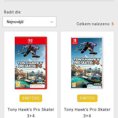
DOPRAVA
Řadit dle:
XZONE KLUB
Celkem nalezeno:
5
TCG & BOARDGAME HUB
VÝKUP HER (BAZAR)
SWITCH2
SWITCH
Tony Hawk's Pro Skater
Tony Hawk's Pro Skater
3+4
3+4