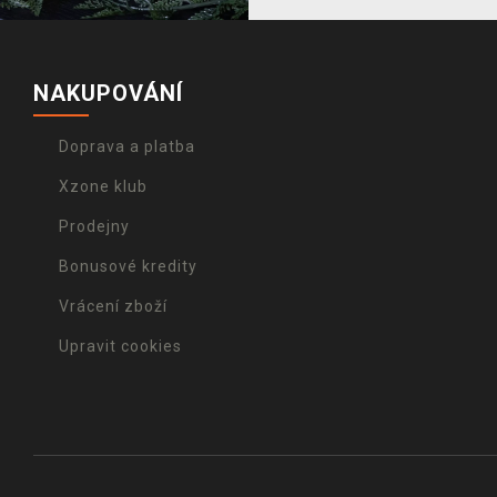
NAKUPOVÁNÍ
Doprava a platba
Xzone klub
Prodejny
Bonusové kredity
Vrácení zboží
Upravit cookies