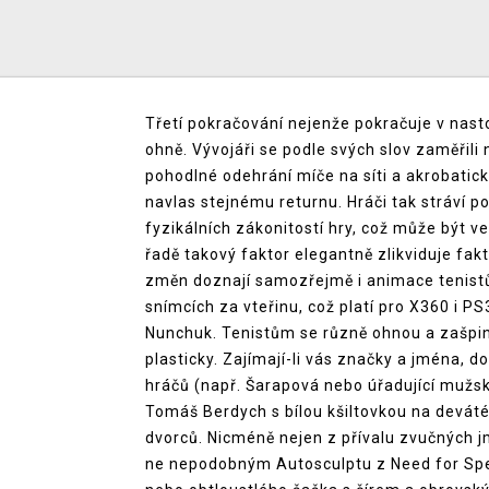
Třetí pokračování nejenže pokračuje v nastol
ohně. Vývojáři se podle svých slov zaměřili
pohodlné odehrání míče na síti a akrobatic
navlas stejnému returnu. Hráči tak stráví 
fyzikálních zákonitostí hry, což může být ve
řadě takový faktor elegantně zlikviduje fa
změn doznají samozřejmě i animace tenistů 
snímcích za vteřinu, což platí pro X360 i P
Nunchuk. Tenistům se různě ohnou a zašpin
plasticky. Zajímají-li vás značky a jména, 
hráčů (např. Šarapová nebo úřadující mužs
Tomáš Berdych s bílou kšiltovkou na deváté
dvorců. Nicméně nejen z přívalu zvučných jm
ne nepodobným Autosculptu z Need for Spee