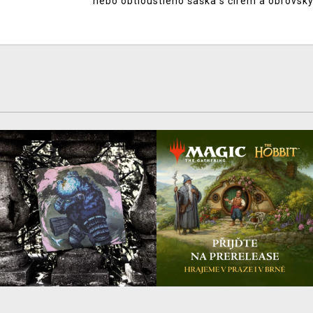
nebo obtloustlého šaška s čírem a obrovským