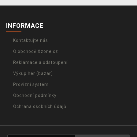
INFORMACE
Kontaktujte nás
O obchodě Xzone.cz
Reklamace a odstoupení
Výkup her (bazar)
Provizní systém
Obchodní podmínky
Ochrana osobních údajů