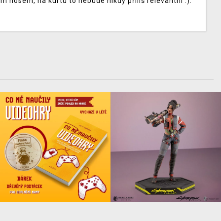
 nosem, na kurtu to nebude nikdy příliš relevantní :).