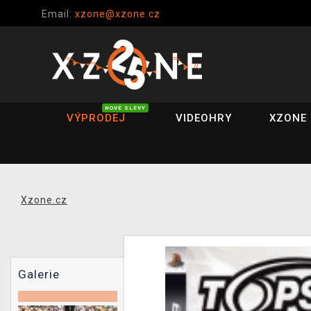
Email:
xzone@xzone.cz
NOVÉ SLEVY
VÝPRODEJ
VIDEOHRY
XZONE 
Xzone.cz
Galerie