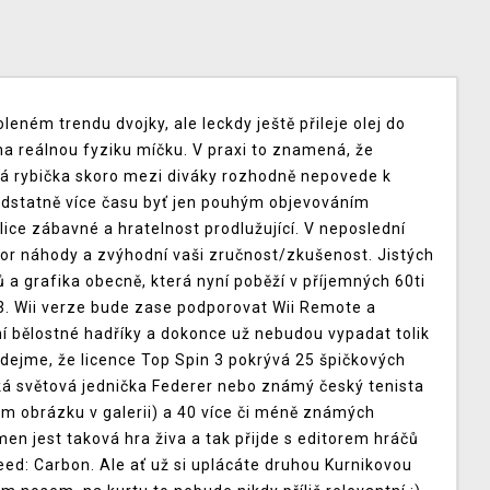
eném trendu dvojky, ale leckdy ještě přileje olej do
 na reálnou fyziku míčku. V praxi to znamená, že
ká rybička skoro mezi diváky rozhodně nepovede k
podstatně více času byť jen pouhým objevováním
lice zábavné a hratelnost prodlužující. V neposlední
ktor náhody a zvýhodní vaši zručnost/zkušenost. Jistých
a grafika obecně, která nyní poběží v příjemných 60ti
S3. Wii verze bude zase podporovat Wii Remote a
í bělostné hadříky a dokonce už nebudou vypadat tolik
dodejme, že licence Top Spin 3 pokrývá 25 špičkových
ká světová jednička Federer nebo známý český tenista
m obrázku v galerii) a 40 více či méně známých
en jest taková hra živa a tak přijde s editorem hráčů
d: Carbon. Ale ať už si uplácáte druhou Kurnikovou