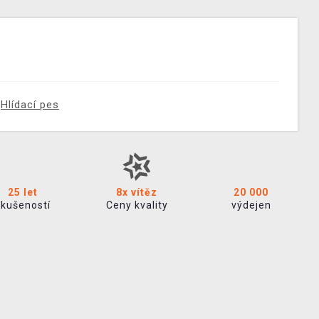
Hlídací pes
25 let
8x vítěz
20 000
zkušeností
Ceny kvality
výdejen