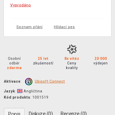
Vyprodáno
Seznam přání
Hlídací pes
Osobní
25 let
8x vítěz
20 000
odběr
zkušeností
Ceny
výdejen
zdarma
kvality
Aktivace
:
Ubisoft Connect
Jazyk
:
Angličtina
Kód produktu
: 1001519
Diskuze (0)
Recenze (0)
Popis