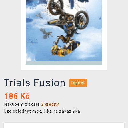
DOPRAVA
XZONE KLUB
TCG & BOARDGAME HUB
VÝKUP HER (BAZAR)
Trials Fusion
Digital
186
Kč
Nákupem získáte
2 kredity
Lze objednat max. 1 ks na zákazníka.