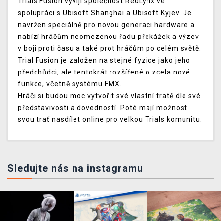
Trials Fusion vyvíjí společnost RedLynx ve
spolupráci s Ubisoft Shanghai a Ubisoft Kyjev. Je
navržen speciálně pro novou generaci hardware a
nabízí hráčům neomezenou řadu překážek a výzev
v boji proti času a také prot hráčům po celém světě.
Trial Fusion je založen na stejné fyzice jako jeho
předchůdci, ale tentokrát rozšířené o zcela nové
funkce, včetně systému FMX.
Hráči si budou moc vytvořit své vlastní tratě dle své
představivosti a dovedností. Poté mají možnost
svou trať nasdílet online pro velkou Trials komunitu.
Sledujte nás na instagramu