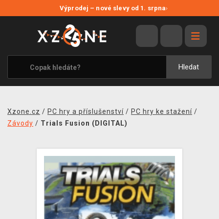
NOVÉ SLEVY
Výprodej – nové slevy od 1. srpna
›
VÝPRODEJ
VIDEOHRY
XZONE ORIGINALS
Hledat
TÉMATIKY
OBLEČENÍ A DOPLŇKY
Xzone.cz
/
PC hry a příslušenství
/
PC hry ke stažení
/
MERCHANDISE
Závody
/
Trials Fusion (DIGITAL)
SPOLEČENSKÉ HRY
BLOG
KONTAKT
PRODEJNY