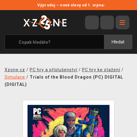
NOVÉ SLEVY
Výprodej – nové slevy od 1. srpna
›
VÝPRODEJ
VIDEOHRY
XZONE ORIGINALS
Hledat
TÉMATIKY
OBLEČENÍ A DOPLŇKY
Xzone.cz
/
PC hry a příslušenství
/
PC hry ke stažení
/
MERCHANDISE
Simulace
/
Trials of the Blood Dragon (PC) DIGITAL
(DIGITAL)
SPOLEČENSKÉ HRY
BLOG
KONTAKT
PRODEJNY