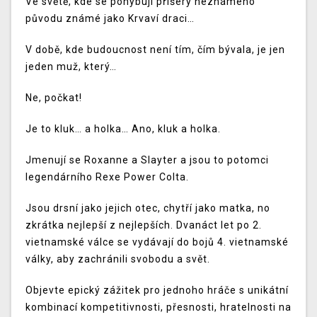
Ve světě, kde se pohybují příšery neznámého
původu známé jako Krvaví draci…
V době, kde budoucnost není tím, čím bývala, je jen
jeden muž, který…
Ne, počkat!
Je to kluk… a holka… Ano, kluk a holka.
Jmenují se Roxanne a Slayter a jsou to potomci
legendárního Rexe Power Colta.
Jsou drsní jako jejich otec, chytří jako matka, no
zkrátka nejlepší z nejlepších. Dvanáct let po 2.
vietnamské válce se vydávají do bojů 4. vietnamské
války, aby zachránili svobodu a svět.
Objevte epický zážitek pro jednoho hráče s unikátní
kombinací kompetitivnosti, přesnosti, hratelnosti na