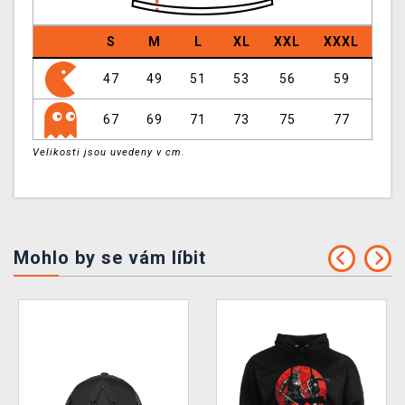
S
M
L
XL
XXL
XXXL
47
49
51
53
56
59
67
69
71
73
75
77
Velikosti jsou uvedeny v cm.
Mohlo by se vám líbit