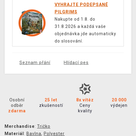
VYHRAJTE PODEPSANÉ
PILGRIMS
Nakupte od 1.8. do
31.8.2026 a každá vaše
objednávka jde automaticky
do slosování.
Seznam přání
Hlídací pes
Osobní
25 let
8x vítěz
20 000
odběr
zkušeností
Ceny
výdejen
zdarma
kvality
Merchandise
:
Tričko
Materiál
:
Bavlna
,
Polyester