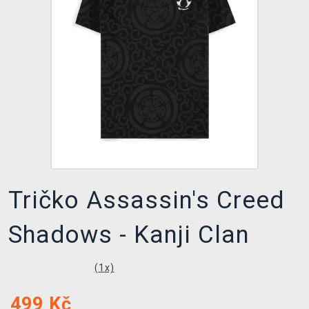
DOPRAVA
XZONE KLUB
TCG & BOARDGAME HUB
VÝKUP HER (BAZAR)
Tričko Assassin's Creed
Shadows - Kanji Clan
(
1
x)
499
Kč