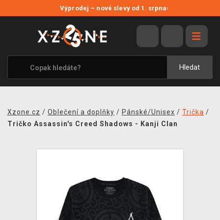
NOVÉ SLEVY
Výprodej – nové slevy od 1. srpna
›
VÝPRODEJ
VIDEOHRY
XZONE ORIGINALS
Hledat
TÉMATIKY
OBLEČENÍ A DOPLŇKY
Xzone.cz
/
Oblečení a doplňky
/
Pánské/Unisex
/
Trička
/
MERCHANDISE
Tričko Assassin's Creed Shadows - Kanji Clan
SPOLEČENSKÉ HRY
BLOG
KONTAKT
PRODEJNY