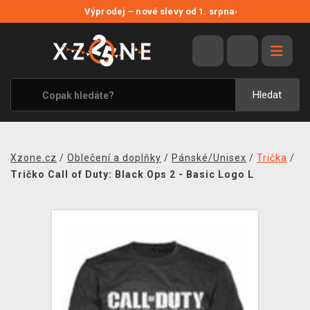
NOVÉ SLEVY
Výprodej – nové slevy od 1. srpna
›
VÝPRODEJ
VIDEOHRY
XZONE ORIGINALS
Hledat
TÉMATIKY
OBLEČENÍ A DOPLŇKY
Xzone.cz
/
Oblečení a doplňky
/
Pánské/Unisex
/
Trička
/
MERCHANDISE
Tričko Call of Duty: Black Ops 2 - Basic Logo L
SPOLEČENSKÉ HRY
BLOG
KONTAKT
PRODEJNY