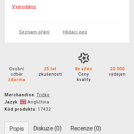
Vyprodáno
Seznam přání
Hlídací pes
Osobní
25 let
8x vítěz
20 000
odběr
zkušeností
Ceny
výdejen
zdarma
kvality
Merchandise
:
Tričko
Jazyk
:
Angličtina
Kód produktu
: 17432
Diskuze (0)
Recenze (0)
Popis