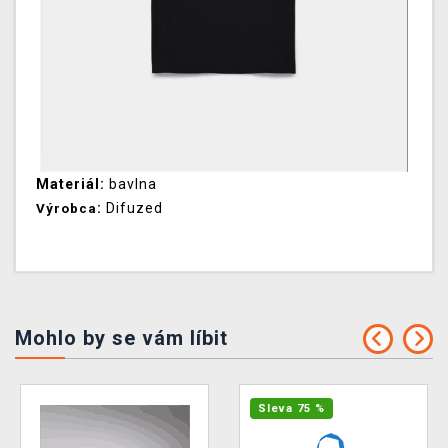
Materiál:
bavlna
:
Difuzed
Výrobca
Mohlo by se vám líbit
Sleva 75 %