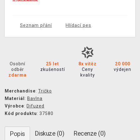
Seznam přání
Hlídací pes
Osobní
25 let
8x vítěz
20 000
odběr
zkušeností
Ceny
výdejen
zdarma
kvality
Merchandise
:
Tričko
Materiál
:
Bavlna
Výrobce
:
Difuzed
Kód produktu
: 37580
Diskuze (0)
Recenze (0)
Popis