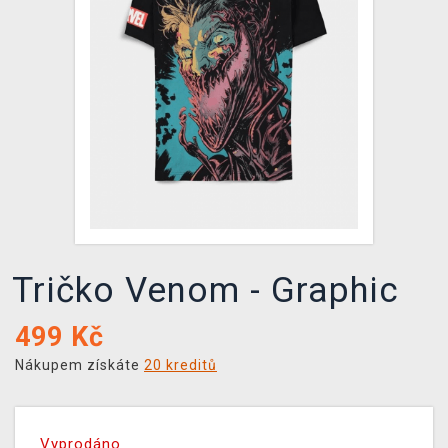
DOPRAVA
XZONE KLUB
TCG & BOARDGAME HUB
VÝKUP HER (BAZAR)
Tričko Venom - Graphic
499
Kč
Nákupem získáte
20 kreditů
Vyprodáno