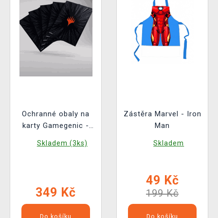
Ochranné obaly na
Zástěra Marvel - Iron
karty Gamegenic -
Man
Marvel Super Heroes
Skladem (3ks)
Skladem
- Premium Double
Sleeving Comic Burst
Black (105ks)
49 Kč
349 Kč
199 Kč
Do košíku
Do košíku