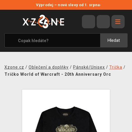
NOVÉ SLEVY
Výprodej – nové slevy od 1. srpna
›
VÝPRODEJ
VIDEOHRY
XZONE ORIGINALS
Hledat
TÉMATIKY
OBLEČENÍ A DOPLŇKY
Xzone.cz
/
Oblečení a doplňky
/
Pánské/Unisex
/
Trička
/
MERCHANDISE
Tričko World of Warcraft - 20th Anniversary Orc
SPOLEČENSKÉ HRY
BLOG
KONTAKT
PRODEJNY