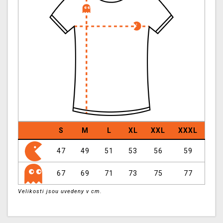
S
M
L
XL
XXL
XXXL
47
49
51
53
56
59
67
69
71
73
75
77
Velikosti jsou uvedeny v cm.