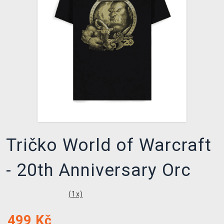
DOPRAVA
XZONE KLUB
TCG & BOARDGAME HUB
VÝKUP HER (BAZAR)
Tričko World of Warcraft
- 20th Anniversary Orc
(
1
x)
499
Kč