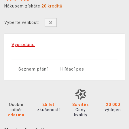
Nákupem získáte
20 kreditů
S
Vyberte velikost:
Vyprodáno
Seznam přání
Hlídací pes
Osobní
25 let
8x vítěz
20 000
odběr
zkušeností
Ceny
výdejen
zdarma
kvality