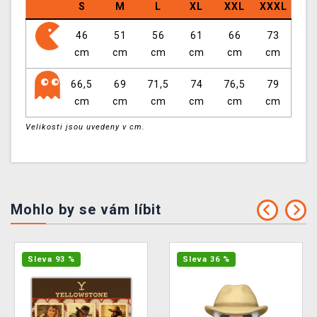
S
M
L
XL
XXL
XXXL
46
51
56
61
66
73
cm
cm
cm
cm
cm
cm
66,5
69
71,5
74
76,5
79
cm
cm
cm
cm
cm
cm
Velikosti jsou uvedeny v cm.
Mohlo by se vám líbit
Sleva 93 %
Sleva 36 %