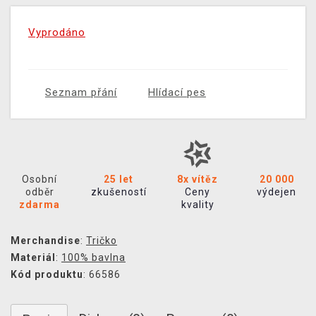
Vyprodáno
Seznam přání
Hlídací pes
Osobní
25 let
8x vítěz
20 000
odběr
zkušeností
Ceny
výdejen
zdarma
kvality
Merchandise
:
Tričko
Materiál
:
100% bavlna
Kód produktu
: 66586