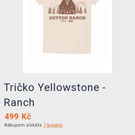
DOPRAVA
XZONE KLUB
TCG & BOARDGAME HUB
VÝKUP HER (BAZAR)
Tričko Yellowstone -
Ranch
499
Kč
Nákupem získáte
7 kreditů