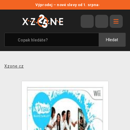
NOVÉ SLEVY
Výprodej – nové slevy od 1. srpna
›
VÝPRODEJ
VIDEOHRY
XZONE ORIGINALS
Hledat
TÉMATIKY
OBLEČENÍ A DOPLŇKY
Xzone.cz
MERCHANDISE
SPOLEČENSKÉ HRY
BLOG
KONTAKT
PRODEJNY