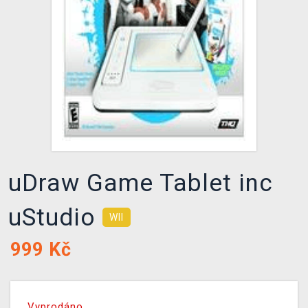
DOPRAVA
XZONE KLUB
TCG & BOARDGAME HUB
VÝKUP HER (BAZAR)
uDraw Game Tablet inc
uStudio
WII
999
Kč
Vyprodáno