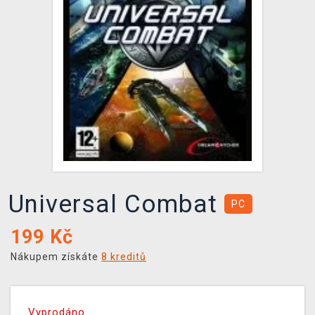
DOPRAVA
XZONE KLUB
TCG & BOARDGAME HUB
VÝKUP HER (BAZAR)
Universal Combat
PC
199
Kč
Nákupem získáte
8 kreditů
Vyprodáno