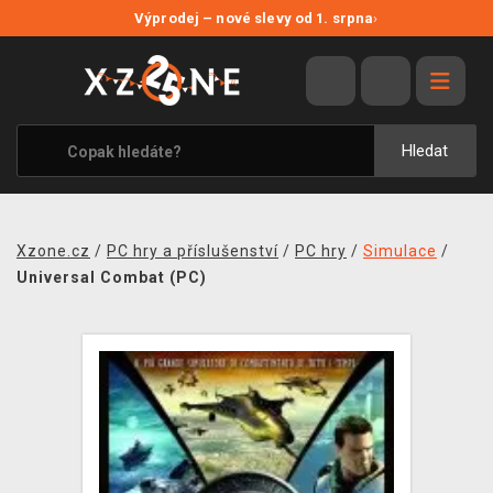
NOVÉ SLEVY
Výprodej – nové slevy od 1. srpna
›
VÝPRODEJ
VIDEOHRY
XZONE ORIGINALS
Hledat
TÉMATIKY
OBLEČENÍ A DOPLŇKY
Xzone.cz
/
PC hry a příslušenství
/
PC hry
/
Simulace
/
MERCHANDISE
Universal Combat (PC)
SPOLEČENSKÉ HRY
BLOG
KONTAKT
PRODEJNY