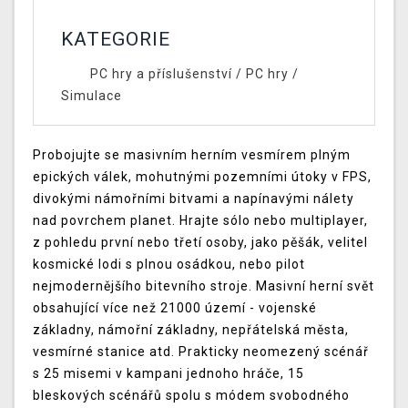
KATEGORIE
PC hry a příslušenství
/
PC hry
/
Simulace
Probojujte se masivním herním vesmírem plným
epických válek, mohutnými pozemními útoky v FPS,
divokými námořními bitvami a napínavými nálety
nad povrchem planet. Hrajte sólo nebo multiplayer,
z pohledu první nebo třetí osoby, jako pěšák, velitel
kosmické lodi s plnou osádkou, nebo pilot
nejmodernějšího bitevního stroje. Masivní herní svět
obsahující více než 21000 území - vojenské
základny, námořní základny, nepřátelská města,
vesmírné stanice atd. Prakticky neomezený scénář
s 25 misemi v kampani jednoho hráče, 15
bleskových scénářů spolu s módem svobodného