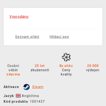
Vyprodáno
Seznam přání
Hlídací pes
Osobní
25 let
8x vítěz
20 000
odběr
zkušeností
Ceny
výdejen
zdarma
kvality
Aktivace
:
Steam
Jazyk
:
Angličtina
Kód produktu
: 1001437