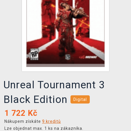
DOPRAVA
XZONE KLUB
TCG & BOARDGAME HUB
VÝKUP HER (BAZAR)
Unreal Tournament 3
Black Edition
Digital
1 722
Kč
Nákupem získáte
9 kreditů
Lze objednat max. 1 ks na zákazníka.