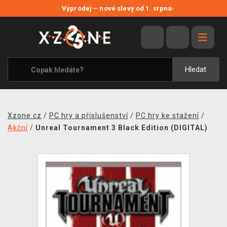
NOVÉ SLEVY
Výprodej – nové slevy od 1. srpna
›
VÝPRODEJ
VIDEOHRY
XZONE ORIGINALS
Hledat
TÉMATIKY
OBLEČENÍ A DOPLŇKY
Xzone.cz
/
PC hry a příslušenství
/
PC hry ke stažení
/
MERCHANDISE
Akční
/
Unreal Tournament 3 Black Edition (DIGITAL)
SPOLEČENSKÉ HRY
BLOG
KONTAKT
PRODEJNY