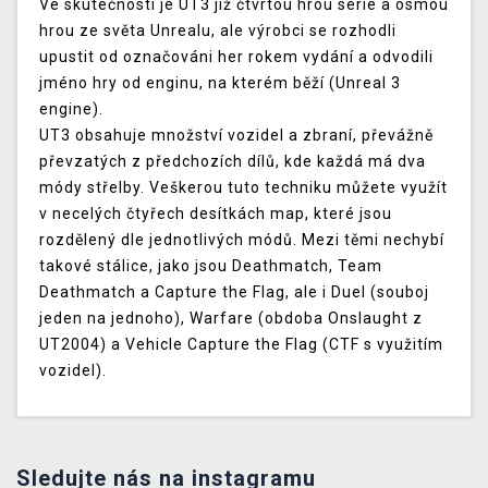
Ve skutečnosti je UT3 již čtvrtou hrou série a osmou
hrou ze světa Unrealu, ale výrobci se rozhodli
upustit od označováni her rokem vydání a odvodili
jméno hry od enginu, na kterém běží (Unreal 3
engine).
UT3 obsahuje množství vozidel a zbraní, převážně
převzatých z předchozích dílů, kde každá má dva
módy střelby. Veškerou tuto techniku můžete využít
v necelých čtyřech desítkách map, které jsou
rozdělený dle jednotlivých módů. Mezi těmi nechybí
takové stálice, jako jsou Deathmatch, Team
Deathmatch a Capture the Flag, ale i Duel (souboj
jeden na jednoho), Warfare (obdoba Onslaught z
UT2004) a Vehicle Capture the Flag (CTF s využitím
vozidel).
Sledujte nás na instagramu