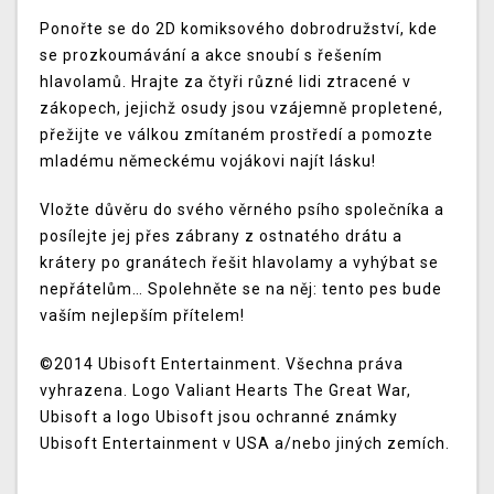
Ponořte se do 2D komiksového dobrodružství, kde
se prozkoumávání a akce snoubí s řešením
hlavolamů. Hrajte za čtyři různé lidi ztracené v
zákopech, jejichž osudy jsou vzájemně propletené,
přežijte ve válkou zmítaném prostředí a pomozte
mladému německému vojákovi najít lásku!
Vložte důvěru do svého věrného psího společníka a
posílejte jej přes zábrany z ostnatého drátu a
krátery po granátech řešit hlavolamy a vyhýbat se
nepřátelům… Spolehněte se na něj: tento pes bude
vaším nejlepším přítelem!
©2014 Ubisoft Entertainment. Všechna práva
vyhrazena. Logo Valiant Hearts The Great War,
Ubisoft a logo Ubisoft jsou ochranné známky
Ubisoft Entertainment v USA a/nebo jiných zemích.