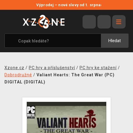
NOVÉ SLEVY
Výprodej – nové slevy od 1. srpna
›
VÝPRODEJ
VIDEOHRY
XZONE ORIGINALS
Hledat
TÉMATIKY
OBLEČENÍ A DOPLŇKY
Xzone.cz
/
PC hry a příslušenství
/
PC hry ke stažení
/
MERCHANDISE
Dobrodružné
/
Valiant Hearts: The Great War (PC)
DIGITAL (DIGITAL)
SPOLEČENSKÉ HRY
BLOG
KONTAKT
PRODEJNY