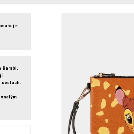
bsahuje:
y Bambi.
jí
a cestách.
konalým