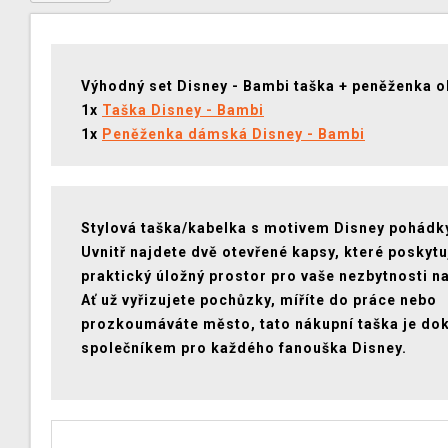
Výhodný set Disney - Bambi taška + peněženka o
1x
Taška Disney - Bambi
1x
Peněženka dámská Disney - Bambi
Stylová taška/kabelka s motivem Disney pohádk
Uvnitř najdete dvě otevřené kapsy, které poskytu
praktický úložný prostor pro vaše nezbytnosti n
Ať už vyřizujete pochůzky, míříte do práce nebo
prozkoumáváte město, tato nákupní taška je do
společníkem pro každého fanouška Disney.