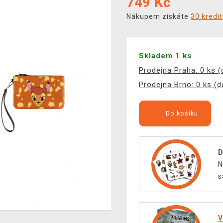
749
Kč
Nákupem získáte
30 kredi
Skladem 1 ks
Prodejna Praha: 0 ks 
Prodejna Brno: 0 ks (
Do košíku
D
N
s
V