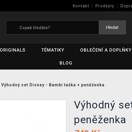
Kontakt
Prodejny
Dopr
Výkup her (bazar)
Hledat
ORIGINALS
TÉMATIKY
OBLEČENÍ A DOPLŇKY
BLOG
/
Výhodný set Disney - Bambi taška + peněženka
Výhodný set
peněženka