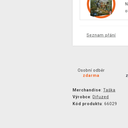
N
o
Seznam přání
Osobní odběr
zdarma
Merchandise
:
Taška
Výrobce
:
Difuzed
Kód produktu
: 66029