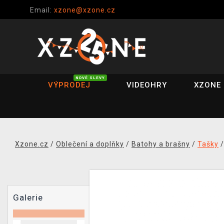
Email:
xzone@xzone.cz
NOVÉ SLEVY
VÝPRODEJ
VIDEOHRY
XZONE 
Xzone.cz
/
Oblečení a doplňky
/
Batohy a brašny
/
Tašky
Galerie