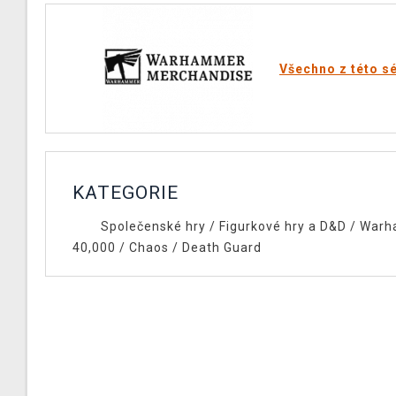
Všechno z této sé
KATEGORIE
Společenské hry
/
Figurkové hry a D&D
/
Warh
40,000
/
Chaos
/
Death Guard