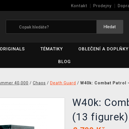
Kontakt
Prodejny
Dopr
Výkup her (bazar)
Hledat
ORIGINALS
TÉMATIKY
OBLEČENÍ A DOPLŇKY
BLOG
ammer 40,000
/
Chaos
/
Death Guard
/
W40k: Combat Patrol -
W40k: Comb
(13 figurek)