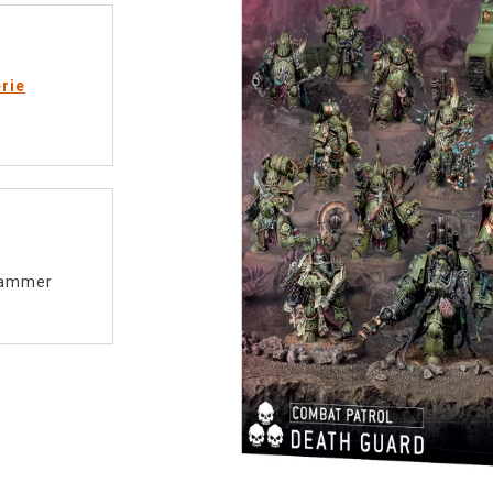
rie
ammer