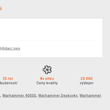
tů
Hlídací pes
25 let
8x vítěz
20 000
zkušeností
Ceny kvality
výdejen
a
,
Warhammer 40000
,
Warhammer Deskovky
,
Warhammer