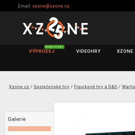
Email:
xzone@xzone.cz
NOVÉ SLEVY
VÝPRODEJ
VIDEOHRY
XZONE 
Xzone.cz
/
Společenské hry
/
Figurkové hry a D&D
/
Warh
Galerie