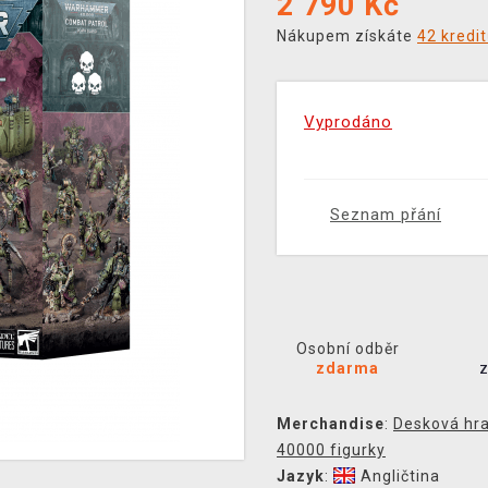
2 790
Kč
Nákupem získáte
42 kredi
Vyprodáno
Seznam přání
Osobní odběr
zdarma
Merchandise
:
Desková hr
40000 figurky
Jazyk
:
Angličtina