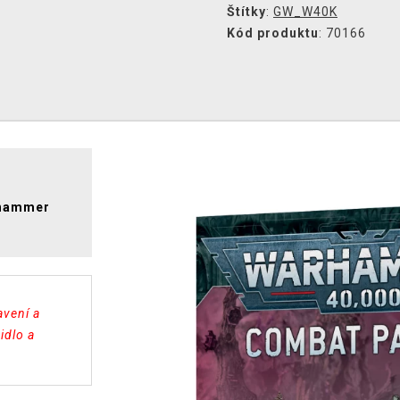
Štítky
:
GW_W40K
Kód produktu
: 70166
rhammer
avení a
idlo a