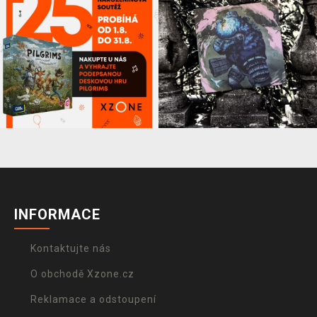
INFORMACE
Kontaktujte nás
O obchodě Xzone.cz
Reklamace a odstoupení