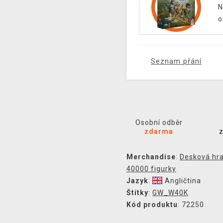
N
o
Seznam přání
Osobní odběr
zdarma
Merchandise
:
Desková hr
40000 figurky
Jazyk
:
Angličtina
Štítky
:
GW_W40K
Kód produktu
: 72250