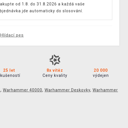
akupte od 1.8. do 31.8.2026 a každá vaše
bjednávka jde automaticky do slosování.
Hlídací pes
25 let
8x vítěz
20 000
zkušeností
Ceny kvality
výdejen
a
,
Warhammer 40000
,
Warhammer Deskovky
,
Warhammer