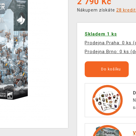
2 790
Kč
Nákupem získáte
28 kredi
Skladem 1 ks
Prodejna Praha: 0 ks 
Prodejna Brno: 0 ks (
Do košíku
D
N
s
V