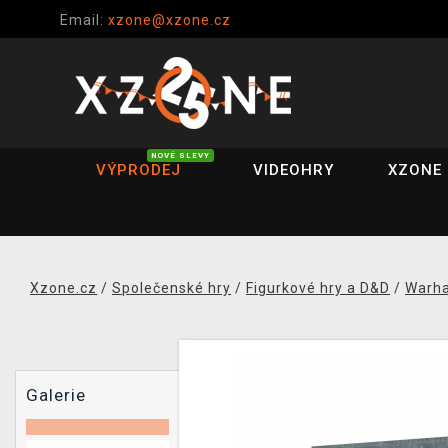
Email:
xzone@xzone.cz
NOVÉ SLEVY
VÝPRODEJ
VIDEOHRY
XZONE 
Xzone.cz
/
Společenské hry
/
Figurkové hry a D&D
/
Warh
Galerie