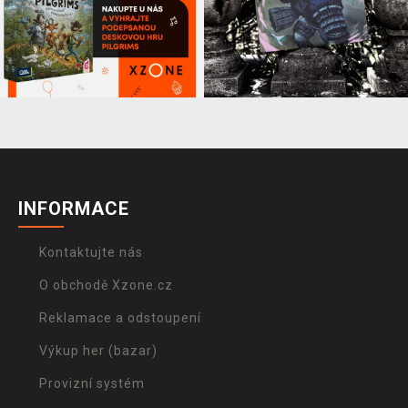
INFORMACE
Kontaktujte nás
O obchodě Xzone.cz
Reklamace a odstoupení
Výkup her (bazar)
Provizní systém