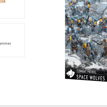
rie
ammer