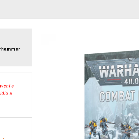
Warhammer
avení a
idlo a