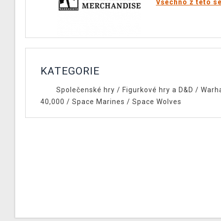
Všechno z této sé
KATEGORIE
Společenské hry
/
Figurkové hry a D&D
/
Warh
40,000
/
Space Marines
/
Space Wolves