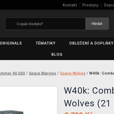
Kontakt
Prodejny
Dopr
Výkup her (bazar)
Hledat
ORIGINALS
TÉMATIKY
OBLEČENÍ A DOPLŇKY
BLOG
ammer 40,000
/
Space Marines
/
Space Wolves
/
W40k: Combat
W40k: Comb
Wolves (21 