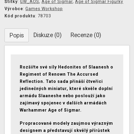
Štítky
:
GW_AOS
,
Age of Sigmar
,
Age of Sigmar Figurky
Výrobce
:
Games Workshop
Kód produktu
: 78703
Diskuze (0)
Recenze (0)
Popis
Rozšiřte své síly Hedonites of Slaanesh o
Regiment of Renown The Accursed
Reflection. Tato sada přináší čtveřici
jedinečných miniatur, které skvěle doplní
armádu Slaaneshe nebo poslouží jako
zajímavý spojenec v dalších armádách
Warhammer Age of Sigmar.
Propracované modely zaujmou výrazným
designem a představují skvělý přírůstek