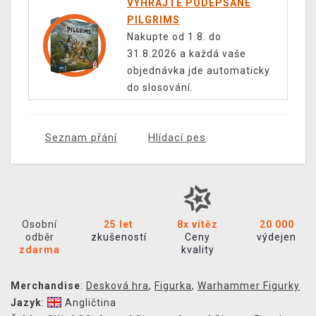
VYHRAJTE PODEPSANÉ
PILGRIMS
Nakupte od 1.8. do
31.8.2026 a každá vaše
objednávka jde automaticky
do slosování.
Seznam přání
Hlídací pes
Osobní
25 let
8x vítěz
20 000
odběr
zkušeností
Ceny
výdejen
zdarma
kvality
Merchandise
:
Desková hra
,
Figurka
,
Warhammer Figurky
Jazyk
:
Angličtina