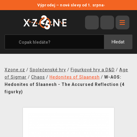
NOVÉ SLEVY
Výprodej – nové slevy od 1. srpna
›
VÝPRODEJ
VIDEOHRY
XZONE ORIGINALS
Hledat
TÉMATIKY
OBLEČENÍ A DOPLŇKY
Xzone.cz
/
Společenské hry
/
Figurkové hry a D&D
/
Age
MERCHANDISE
of Sigmar
/
Chaos
/
Hedonites of Slaanesh
/
W-AOS:
Hedonites of Slaanesh - The Accursed Reflection (4
SPOLEČENSKÉ HRY
figurky)
BLOG
KONTAKT
PRODEJNY