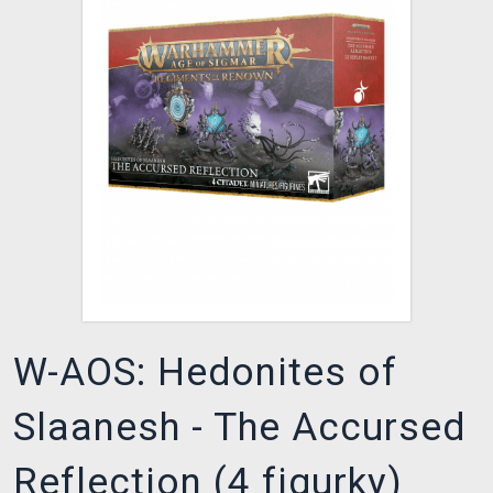
DOPRAVA
XZONE KLUB
TCG & BOARDGAME HUB
VÝKUP HER (BAZAR)
W-AOS: Hedonites of
Slaanesh - The Accursed
Reflection (4 figurky)