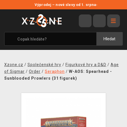
NOVÉ SLEVY
Výprodej – nové slevy od 1. srpna
›
VÝPRODEJ
VIDEOHRY
XZONE ORIGINALS
Hledat
TÉMATIKY
OBLEČENÍ A DOPLŇKY
Xzone.cz
/
Společenské hry
/
Figurkové hry a D&D
/
Age
MERCHANDISE
of Sigmar
/
Order
/
Seraphon
/
W-AOS: Spearhead -
Sunblooded Prowlers (31 figurek)
SPOLEČENSKÉ HRY
BLOG
KONTAKT
PRODEJNY