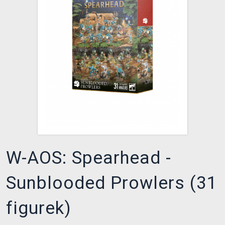
DOPRAVA
XZONE KLUB
TCG & BOARDGAME HUB
VÝKUP HER (BAZAR)
W-AOS: Spearhead -
Sunblooded Prowlers (31
figurek)