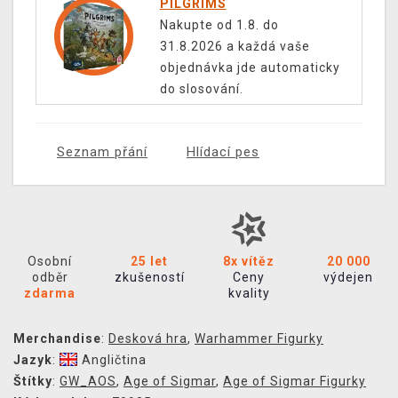
PILGRIMS
Nakupte od 1.8. do
31.8.2026 a každá vaše
objednávka jde automaticky
do slosování.
Seznam přání
Hlídací pes
Osobní
25 let
8x vítěz
20 000
odběr
zkušeností
Ceny
výdejen
zdarma
kvality
Merchandise
:
Desková hra
,
Warhammer Figurky
Jazyk
:
Angličtina
Štítky
:
GW_AOS
,
Age of Sigmar
,
Age of Sigmar Figurky