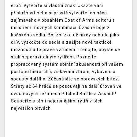
erbů. Vytvořte si vlastní znak: Ukažte vaši
příslušnost nebo si prostě vytvořte jen něco
zajímavého v obsáhlém Coat of Arms editoru s
milionem možných kombinací. Úžasné boje z
koňského sedla: Boj zblízka už nikdy nebude jako
dřív, vyskočte do sedla a zažijte nové taktické
možnosti a to pravé vzrušení. Trénujte, abyste se
stali neporazitelným rytířem: Poznejte
propracovaný systém sbírání zkušeností při vašem
postupu hierarchií, získávání zbraní, vybavení a
spousty dalšího. Zúčastněte se obrovských bitev:
Střety až 64 hráčů se posouvají na další úroveň ve
dvou nových režimech Pitched Battle a Assault!
Soupeřte s těmi nejdrsnějšími rytíři v těch
největších bitvách.