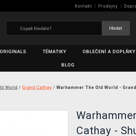
Kontakt
Prodejny
Dopr
Výkup her (bazar)
Hledat
ORIGINALS
TÉMATIKY
OBLEČENÍ A DOPLŇKY
BLOG
ld World
/
Grand Cathay
/
Warhammer The Old World - Grand 
Warhammer 
Cathay - Sh