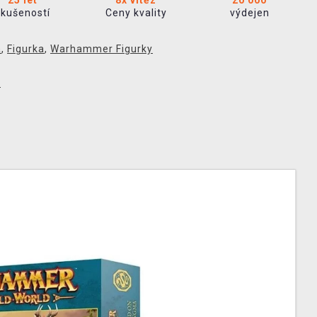
25 let
8x vítěz
20 000
zkušeností
Ceny kvality
výdejen
a
,
Figurka
,
Warhammer Figurky
p