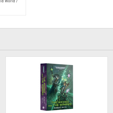
ld World
/