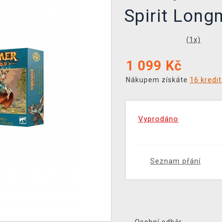
Spirit Long
(
1
x)
1 099
Kč
Nákupem získáte
16 kredi
Vyprodáno
Seznam přání