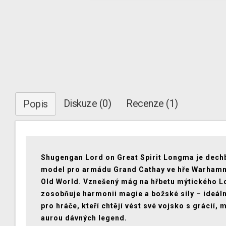
Diskuze (0)
Recenze (1)
Popis
Shugengan Lord on Great Spirit Longma je dech
model pro armádu Grand Cathay ve hře Warham
Old World. Vznešený mág na hřbetu mýtického 
zosobňuje harmonii magie a božské síly – ideáln
pro hráče, kteří chtějí vést své vojsko s grácií, 
aurou dávných legend.