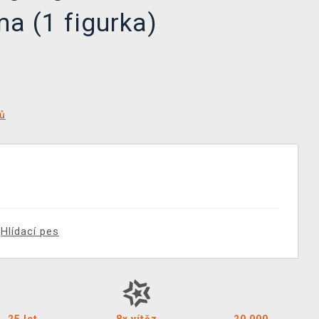
ma (1 figurka)
tů
Hlídací pes