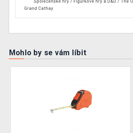
Společenské hry
/
Figurkové hry a D&D
/
The O
Grand Cathay
Mohlo by se vám líbit