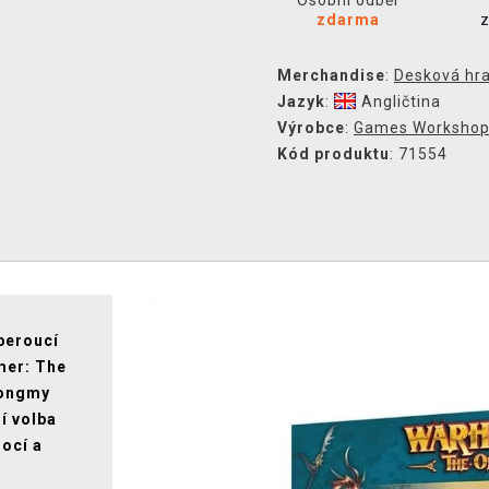
Osobní odběr
zdarma
Merchandise
:
Desková hr
Jazyk
:
Angličtina
Výrobce
:
Games Worksho
Kód produktu
: 71554
beroucí
mer: The
Longmy
í volba
mocí a