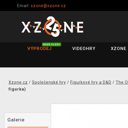
Email:
xzone@xzone.cz
NOVÉ SLEVY
VÝPRODEJ
VIDEOHRY
XZONE 
Xzone.cz
/
Společenské hry
/
Figurkové hry a D&D
/
The O
figurka)
Galerie