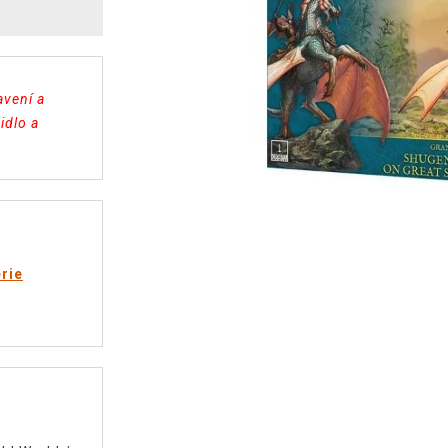
avení a
idlo a
rie